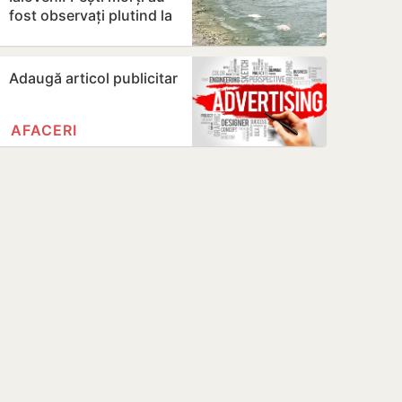
fost observați plutind la
suprafața iazului din
Dănceni
Adaugă articol publicitar
AFACERI