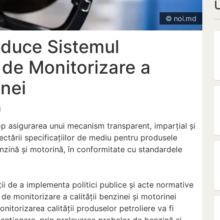
© noi.md
oduce Sistemul
 de Monitorizare a
inei
i
op asigurarea unui mecanism transparent, imparțial și
ectării specificațiilor de mediu pentru produsele
enzină și motorină, în conformitate cu standardele
ții de a implementa politici publice și acte normative
e monitorizare a calității benzinei și motorinei
nitorizarea calității produselor petroliere va fi
antionare, prin prelevarea probelor de benzină și