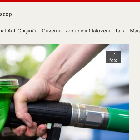
scop
nal Anticorupție
Chișinău
Guvernul Republicii Moldova
Ialoveni
Italia
Mai
2
foto