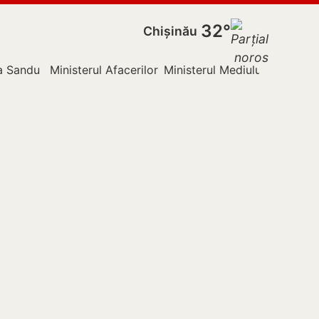
32°
Chișinău
a Sandu
Ministerul Afacerilor Externe
Ministerul Mediului
Nistru