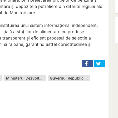
ntare și depozitele petroliere din diferite regiuni ale
al de Monitorizare.
instituirea unui sistem informațional independent,
rțială a stațiilor de alimentare cu produse
a transparent și eficient procesul de selecție a
ni și raioane, garantînd astfel corectitudinea și
D
Ministerul Dezvoltării Economice și Digitalizării
Guvernul Republicii Moldova