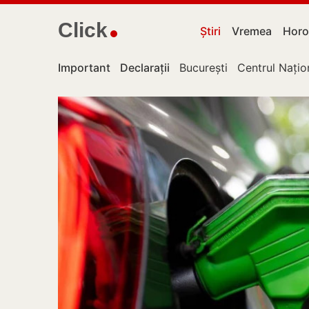
Click
Știri
Vremea
Horo
Important
Declarații
București
Centrul Națio