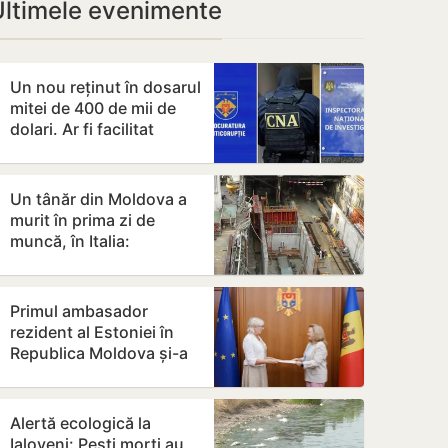
Ultimele evenimente
Un nou reținut în dosarul
mitei de 400 de mii de
dolari. Ar fi facilitat
transferul a 60 de mii
de…
Un tânăr din Moldova a
murit în prima zi de
muncă, în Italia:
ambulanța ar fi fost
chemată după…
Primul ambasador
rezident al Estoniei în
Republica Moldova și-a
prezentat copiile
scrisorilor de…
Alertă ecologică la
Ialoveni: Pești morți au