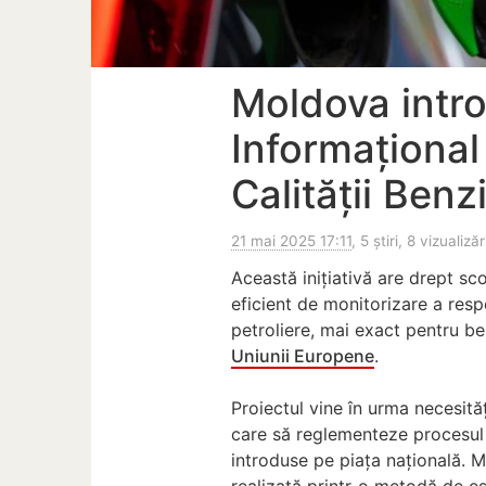
Moldova intr
Informațional
Calității Benz
21 mai 2025 17:11
, 5 știri, 8 vizualizăr
Această inițiativă are drept sc
eficient de monitorizare a resp
petroliere, mai exact pentru b
Uniunii Europene
.
Proiectul vine în urma necesită
care să reglementeze procesul d
introduse pe piața națională. Mo
realizată printr-o metodă de eș