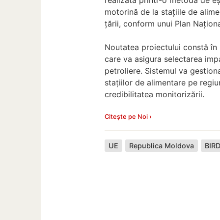
motorină de la stațiile de alime
țării, conform unui Plan Națion
Noutatea proiectului constă în 
care va asigura selectarea impa
petroliere. Sistemul va gestion
stațiilor de alimentare pe regiu
credibilitatea monitorizării.
Citește pe Noi ›
UE
Republica Moldova
BIR