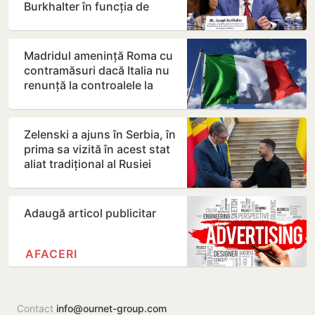
Burkhalter în funcția de
ambasador în Republica…
Madridul amenință Roma cu
contramăsuri dacă Italia nu
renunță la controalele la
frontieră pentru…
Zelenski a ajuns în Serbia, în
prima sa vizită în acest stat
aliat tradițional al Rusiei
după 2022
Adaugă articol publicitar
AFACERI
Contact
info@ournet-group.com