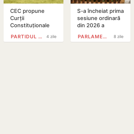
CEC propune
S-a încheiat prima
Curții
sesiune ordinară
Constituționale
din 2026 a
validarea
Parlamentului
PARTIDUL ACȚIUNE ȘI…
PARLAMENTUL REPUBLICII MOLDOVA
4 zile
8 zile
mandatului de
deputat pentru
Victor Mătrăgună,
după…