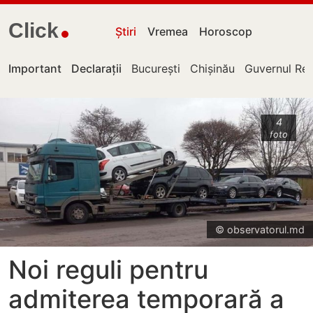
Click
Știri
Vremea
Horoscop
Important
Declarații
București
Chișinău
Guvernul Rep
4
foto
© observatorul.md
Noi reguli pentru
admiterea temporară a