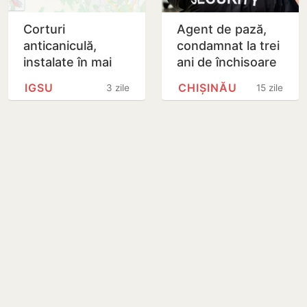
Corturi
Agent de pază,
anticaniculă,
condamnat la trei
instalate în mai
ani de închisoare
multe localități din
IGSU
CHIȘINĂU
3 zile
15 zile
țară