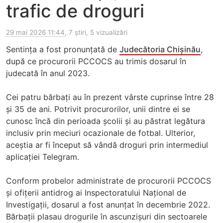
trafic de droguri
29 mai 2026 11:44
, 7 știri, 5 vizualizări
Sentința a fost pronunțată de
Judecătoria Chișinău
,
după ce procurorii PCCOCS au trimis dosarul în
judecată în anul 2023.
Cei patru bărbați au în prezent vârste cuprinse între 28
și 35 de ani. Potrivit procurorilor, unii dintre ei se
cunosc încă din perioada școlii și au păstrat legătura
inclusiv prin meciuri ocazionale de fotbal. Ulterior,
aceștia ar fi început să vândă droguri prin intermediul
aplicației Telegram.
Conform probelor administrate de procurorii PCCOCS
și ofițerii antidrog ai Inspectoratului Național de
Investigații, dosarul a fost anunțat în decembrie 2022.
Bărbații plasau drogurile în ascunzișuri din sectoarele