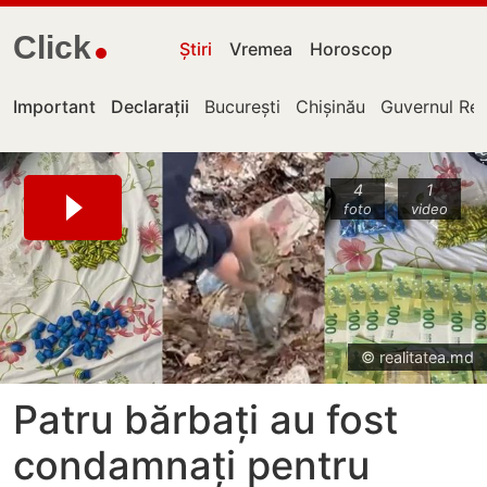
Click
Știri
Vremea
Horoscop
Important
Declarații
București
Chișinău
Guvernul Rep
4
1
foto
video
© realitatea.md
Patru bărbați au fost
condamnați pentru