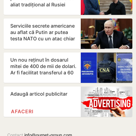
aliat tradițional al Rusiei
după 2022
Serviciile secrete americane
au aflat că Putin ar putea
testa NATO cu un atac chiar
în această…
Un nou reținut în dosarul
mitei de 400 de mii de dolari.
Ar fi facilitat transferul a 60
de mii de…
Adaugă articol publicitar
AFACERI
Contact
info@ournet-group.com