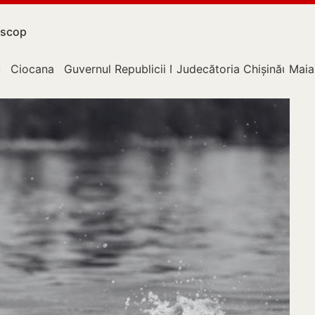
scop
u
Ciocana
Guvernul Republicii Moldova
Judecătoria Chișinău
Maia