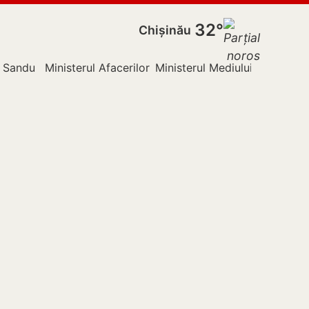
32°
Chișinău
 Sandu
Ministerul Afacerilor Externe
Ministerul Mediului
Nistru
P