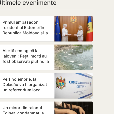
Ultimele evenimente
Primul ambasador
rezident al Estoniei în
Republica Moldova și-a
prezentat copiile
scrisorilor de…
Alertă ecologică la
Ialoveni: Pești morți au
fost observați plutind la
suprafața iazului din
Dănceni
Pe 1 noiembrie, la
Delacău va fi organizat
un referendum local
privind exploatarea
resurselor…
Un minor din raionul
Edineț, condamnat la