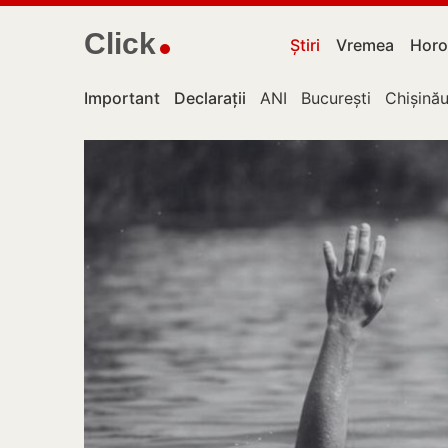
Click
Știri
Vremea
Horo
Important
Declarații
ANI
București
Chișină