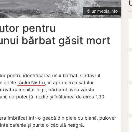
© unimedia.info
jutor pentru
 unui bărbat găsit mort
nilor pentru identificarea unui bărbat. Cadavrul
în apele
râului Nistru
, în apropierea satului
otrivit oamenilor legii, bărbatul avea vârsta
ani, corpolență medie și înălțimea de circa 1,90
era îmbrăcat într-o geacă din piele cu blană, pulover
minte cafenie și purta o căciulă neagră.