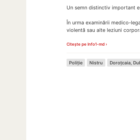
Un semn distinctiv important e
În urma examinării medico-leg
violentă sau alte leziuni corpor
Citește pe Info1-md ›
Poliție
Nistru
Doroțcaia, Du