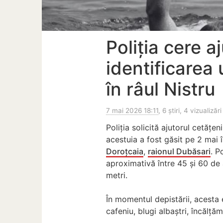
Poliția cere a
identificarea
în râul Nistru
7 mai 2026 18:11
, 6 știri, 4 vizualizări
Poliția solicită ajutorul cetățe
acestuia a fost găsit pe 2 mai 
Doroțcaia
,
raionul Dubăsari
. P
aproximativă între 45 și 60 de 
metri.
În momentul depistării, acesta 
cafeniu, blugi albaștri, încălță