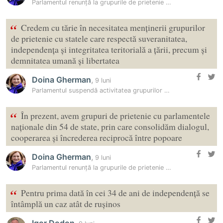
Parlamentul renunță la grupurile de prietenie cu Rusia și Belarus
“
Credem cu tărie în necesitatea menținerii grupurilor
de prietenie cu statele care respectă suveranitatea,
independența și integritatea teritorială a țării, precum și
demnitatea umană și libertatea
Doina Gherman
,
9 luni
Parlamentul suspendă activitatea grupurilor de prietenie cu Rusia și…
“
În prezent, avem grupuri de prietenie cu parlamentele
naționale din 54 de state, prin care consolidăm dialogul,
cooperarea și încrederea reciprocă între popoare
Doina Gherman
,
9 luni
Parlamentul renunță la grupurile de prietenie cu Rusia și Belarus
“
Pentru prima dată în cei 34 de ani de independență se
întâmplă un caz atât de rușinos