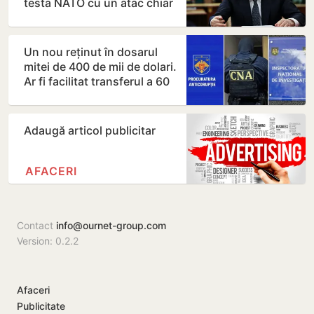
testa NATO cu un atac chiar
în această…
Un nou reținut în dosarul
mitei de 400 de mii de dolari.
Ar fi facilitat transferul a 60
de mii de…
Adaugă articol publicitar
AFACERI
Contact
info@ournet-group.com
Version: 0.2.2
Afaceri
Publicitate