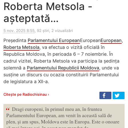
Roberta Metsola -
așteptată…
5 nov. 2025 8:55
, 92 știri, 2 vizualizări
Președinta
Parlamentului European
European
European
,
Roberta Metsola
, va efectua o vizită oficială în
Republica Moldova, în perioada 6 – 7 noiembrie. În
cadrul vizitei, Roberta Metsola va participa la ședința
solemnă a
Parlamentului Republicii Moldova
, unde va
susține un discurs cu ocazia constituirii Parlamentului
de legislatura a XII-a.
Citește pe Radiochisinau ›
“
Dragi europeni, în primul meu an, în fruntea
Parlamentului European, am venit în această sală de
plen, și am spus, Moldova este în Europa. Este o onoare
să mai întorc aci, în acest nou mandat de…