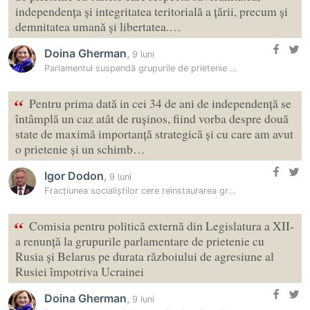
independența și integritatea teritorială a țării, precum și
demnitatea umană și libertatea.…
Doina Gherman
,
9 luni
Parlamentul suspendă grupurile de prietenie cu Rusia și Belarus, pe…
“
Pentru prima dată in cei 34 de ani de independență se
întâmplă un caz atât de rușinos, fiind vorba despre două
state de maximă importanță strategică și cu care am avut
o prietenie și un schimb…
Igor Dodon
,
9 luni
Fracțiunea socialiștilor cere reinstaurarea grupurilor de prietenie cu…
“
Comisia pentru politică externă din Legislatura a XII-
a renunță la grupurile parlamentare de prietenie cu
Rusia și Belarus pe durata războiului de agresiune al
Rusiei împotriva Ucrainei
Doina Gherman
,
9 luni