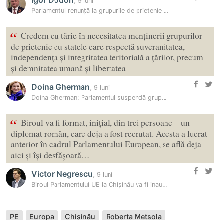
Igor Dodon
,
9 luni
Parlamentul renunță la grupurile de prietenie cu Rusia și Belarus
“
Credem cu tărie în necesitatea menținerii grupurilor
de prietenie cu statele care respectă suveranitatea,
independența și integritatea teritorială a țărilor, precum
și demnitatea umană și libertatea
Doina Gherman
,
9 luni
Doina Gherman: Parlamentul suspendă grupurile de prietenie cu Rusia și…
“
Biroul va fi format, inițial, din trei persoane – un
diplomat român, care deja a fost recrutat. Acesta a lucrat
anterior în cadrul Parlamentului European, se află deja
aici și își desfășoară…
Victor Negrescu
,
9 luni
Biroul Parlamentului UE la Chișinău va fi inaugurat pe 7 noiembrie
PE
Europa
Chișinău
Roberta Metsola