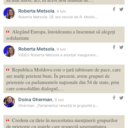
Roberta Metsola
,
9 luni
Roberta Metsola: UE are nevoie de R. Moldova în aceeași măsură cum are…
“
Alegând Europa, întotdeauna a însemnat să alegeți
solidaritate
Roberta Metsola
,
9 luni
VIDEO Roberta Metsola a anunțat inaugurarea oficială a Biroului…
“
Republica Moldova este o țară iubitoare de pace, care
are mulți prieteni buni. În prezent, avem grupuri de
prietenie cu parlamentele naționale din 54 de state, prin
care consolidăm dialogul,…
Doina Gherman
,
9 luni
Gherman: „Parlamentul renunță la grupurile parlamentare de prietenie…
“
Credem cu tărie în necesitatea menținerii grupurilor
de prietenie cu statele care respectă suveranitatea,