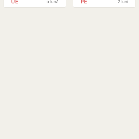
UE
PE
o lună
2 luni
clusterelor de
Ucraina și
negociere cu
Republica
Republica
Moldova
Moldova