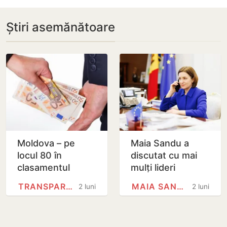
Știri asemănătoare
Moldova – pe
Maia Sandu a
locul 80 în
discutat cu mai
clasamentul
mulți lideri
mondial al
europeni despre
TRANSPARENCY INTERNATIONAL
MAIA SANDU
2 luni
2 luni
percepției
avansarea
corupției
negocierilor de
aderare la UE