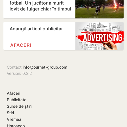
fotbal. Un jucător a murit
lovit de fulger chiar în timpul
meciului
Adaugă articol publicitar
AFACERI
Contact
info@ournet-group.com
Version: 0.2.2
Afaceri
Publicitate
Surse de știri
Știri
Vremea
Horoscop