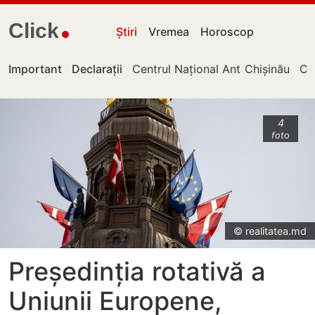
Click
Știri
Vremea
Horoscop
Important
Declarații
Centrul Național Anticorupție
Chișinău
Cu
4
foto
© realitatea.md
Președinția rotativă a
Uniunii Europene,