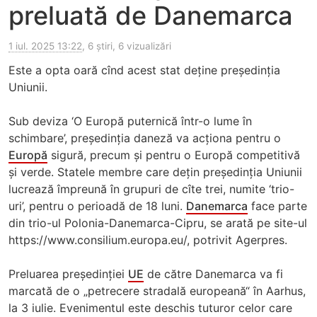
preluată de Danemarca
1 iul. 2025 13:22
, 6 știri, 6 vizualizări
Este a opta oară cînd acest stat deține președinția
Uniunii.
Sub deviza ‘O Europă puternică într-o lume în
schimbare’, președinția daneză va acționa pentru o
Europă
sigură, precum și pentru o Europă competitivă
și verde. Statele membre care dețin președinția Uniunii
lucrează împreună în grupuri de cîte trei, numite ‘trio-
uri’, pentru o perioadă de 18 luni.
Danemarca
face parte
din trio-ul Polonia-Danemarca-Cipru, se arată pe site-ul
https://www.consilium.europa.eu/, potrivit Agerpres.
Preluarea președinției
UE
de către Danemarca va fi
marcată de o „petrecere stradală europeană“ în Aarhus,
la 3 iulie. Evenimentul este deschis tuturor celor care