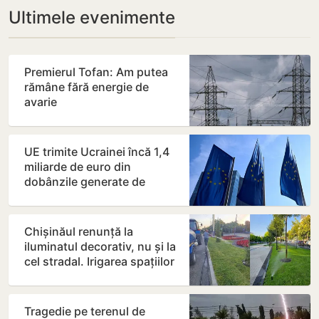
Ultimele evenimente
Premierul Tofan: Am putea
rămâne fără energie de
avarie
UE trimite Ucrainei încă 1,4
miliarde de euro din
dobânzile generate de
activele rusești înghețate
Chișinăul renunță la
iluminatul decorativ, nu și la
cel stradal. Irigarea spațiilor
verzi nu va fi…
Tragedie pe terenul de