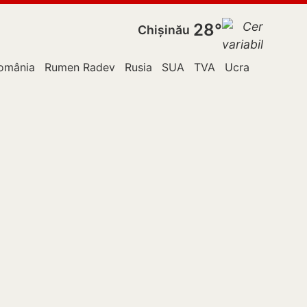
28°
Chișinău
omânia
Rumen Radev
Rusia
SUA
TVA
Ucraina
Vladim