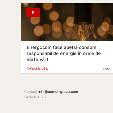
Energocom face apel la consum
responsabil de energie în orele de
vârfe vârf
ROMÂNIA
3 ore
Contact
info@ournet-group.com
Version: 0.2.2