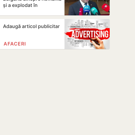
și a explodat în
apropierea unui
gazoduct
Adaugă articol publicitar
AFACERI