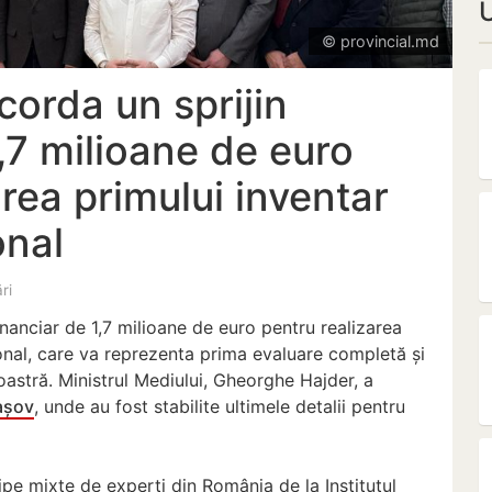
© provincial.md
orda un sprijin
1,7 milioane de euro
area primului inventar
onal
ări
nanciar de 1,7 milioane de euro pentru realizarea
ional, care va reprezenta prima evaluare completă și
astră. Ministrul Mediului, Gheorghe Hajder, a
așov
, unde au fost stabilite ultimele detalii pentru
ipe mixte de experți din România de la Institutul