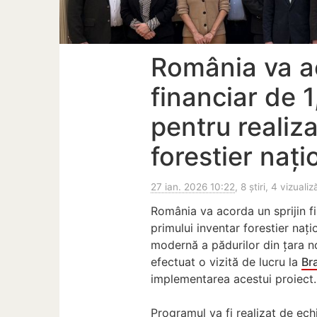
România va ac
financiar de 
pentru realiz
forestier nați
27 ian. 2026 10:22
, 8 știri, 4 vizualiz
România va acorda un sprijin fi
primului inventar forestier naț
modernă a pădurilor din țara no
efectuat o vizită de lucru la
Br
implementarea acestui proiect.
Programul va fi realizat de ech