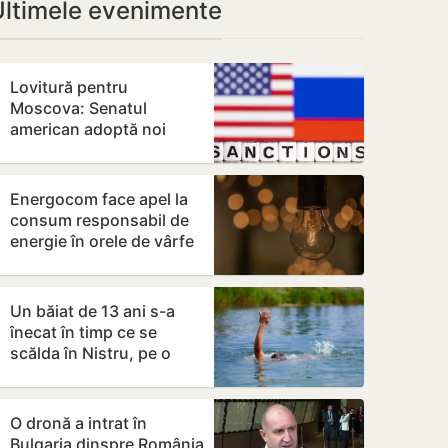
Ultimele evenimente
Lovitură pentru
Moscova: Senatul
american adoptă noi
sancțiuni dure împotriva
Rusiei
Energocom face apel la
consum responsabil de
energie în orele de vârfe
vârf
Un băiat de 13 ani s-a
înecat în timp ce se
scălda în Nistru, pe o
plajă neautorizată din
Bender
O dronă a intrat în
Bulgaria dinspre România