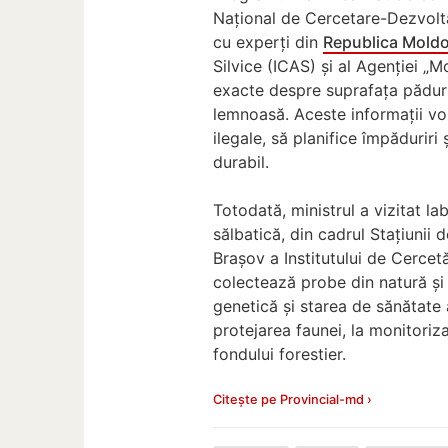
Național de Cercetare-Dezvolta
cu experți din
Republica Mold
Silvice (ICAS) și al Agenției „Mo
exacte despre suprafața păduri
lemnoasă. Aceste informații vor
ilegale, să planifice împăduriri
durabil.
Totodată, ministrul a vizitat l
sălbatică, din cadrul Stațiuni
Brașov a Institutului de Cercetă
colectează probe din natură și 
genetică și starea de sănătate a
protejarea faunei, la monitoriza
fondului forestier.
Citește pe Provincial-md ›