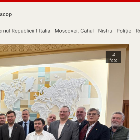
scop
rnul Republicii Moldova
Italia
Moscovei, Cahul
Nistru
Poliție
R
4
foto