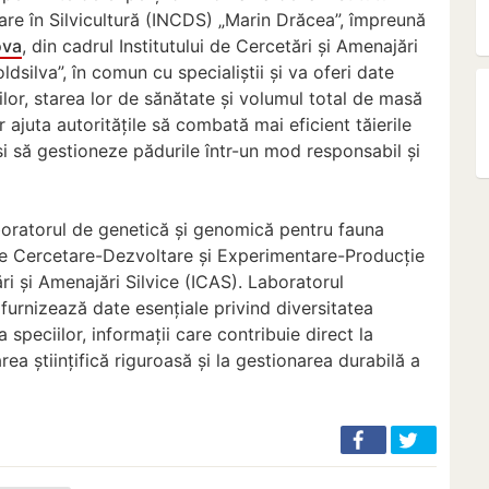
re în Silvicultură (INCDS) „Marin Drăcea”, împreună
ova
, din cadrul Institutului de Cercetări și Amenajări
ldsilva”, în comun cu specialiștii și va oferi date
lor, starea lor de sănătate și volumul total de masă
 ajuta autoritățile să combată mai eficient tăierile
 și să gestioneze pădurile într-un mod responsabil și
aboratorul de genetică și genomică pentru fauna
i de Cercetare-Dezvoltare și Experimentare-Producție
ri și Amenajări Silvice (ICAS). Laboratorul
furnizează date esențiale privind diversitatea
 speciilor, informații care contribuie direct la
rea științifică riguroasă și la gestionarea durabilă a