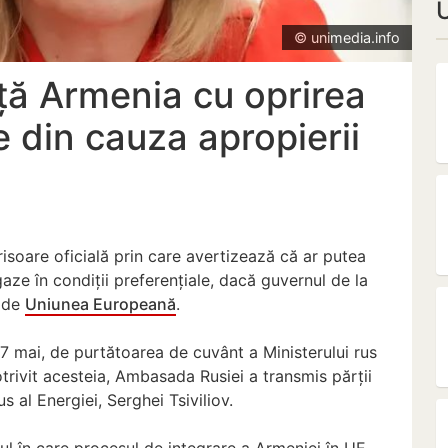
© unimedia.info
ță Armenia cu oprirea
e din cauza apropierii
isoare oficială prin care avertizează că ar putea
gaze în condiții preferențiale, dacă guvernul de la
a de
Uniunea Europeană
.
27 mai, de purtătoarea de cuvânt a Ministerului rus
trivit acesteia, Ambasada Rusiei a transmis părții
s al Energiei, Serghei Tsiviliov.
l în care procesul de integrare a Armeniei în UE