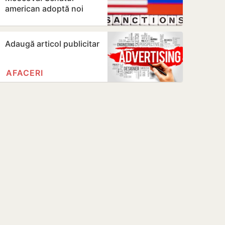
american adoptă noi
sancțiuni dure împotriva
Rusiei
Adaugă articol publicitar
AFACERI