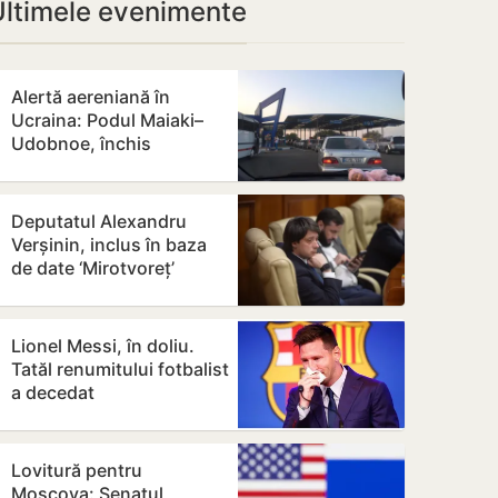
Ultimele evenimente
Alertă aereniană în
Ucraina: Podul Maiaki–
Udobnoe, închis
temporar
Deputatul Alexandru
Verșinin, inclus în baza
de date ‘Mirotvoreț’
Lionel Messi, în doliu.
Tatăl renumitului fotbalist
a decedat
Lovitură pentru
Moscova: Senatul