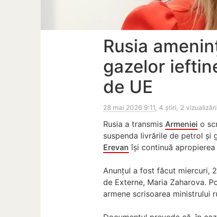
Rusia amenin
gazelor ieftin
de UE
28 mai 2026 9:11
, 4 știri, 2 vizualizări
Rusia a transmis
Armeniei
o scr
suspenda livrările de petrol și 
Erevan
își continuă apropiere
Anunțul a fost făcut miercuri, 
de Externe, Maria Zaharova. Po
armene scrisoarea ministrului ru
Documentul prevede că, în cazu