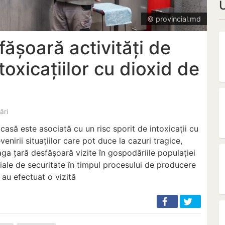
© provincial.md
fășoară activități de
toxicațiilor cu dioxid de
zări
casă este asociată cu un risc sporit de intoxicații cu
enirii situațiilor care pot duce la cazuri tragice,
eaga țară desfășoară vizite în gospodăriile populației
țiale de securitate în timpul procesului de producere
au efectuat o vizită