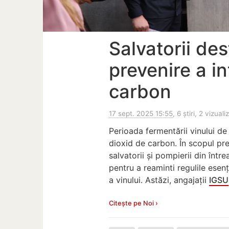
Salvatorii des
prevenire a in
carbon
17 sept. 2025 15:55
, 6 știri, 2 vizuali
Perioada fermentării vinului de 
dioxid de carbon. În scopul prev
salvatorii și pompierii din într
pentru a reaminti regulile esen
a vinului. Astăzi, angajații
IGSU
Citește pe Noi ›