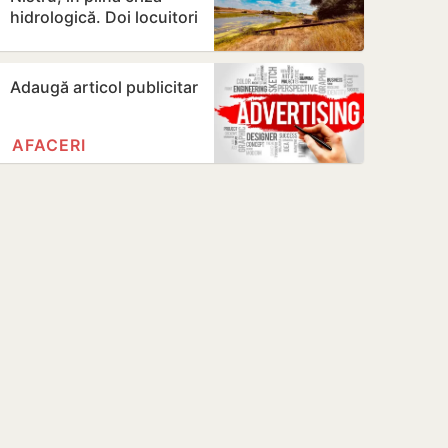
hidrologică. Doi locuitori
din Criuleni, amendați
Adaugă articol publicitar
AFACERI