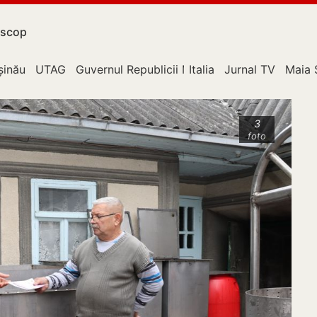
scop
upție
șinău
UTAG
Guvernul Republicii Moldova
Italia
Jurnal TV
Maia 
3
foto