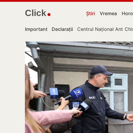
Click
Știri
Vremea
Horo
Important
Declarații
Centrul Național Anticor
Chi