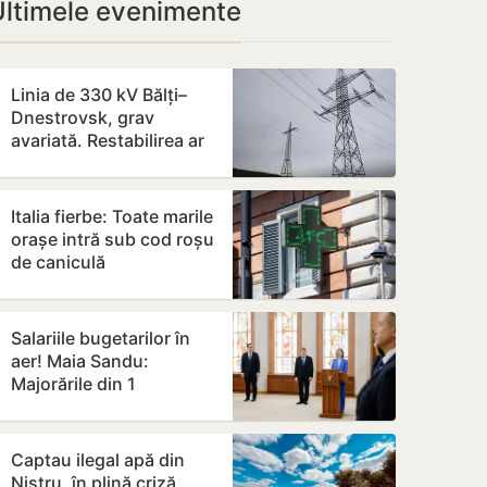
Ultimele evenimente
Linia de 330 kV Bălți–
Dnestrovsk, grav
avariată. Restabilirea ar
putea dura peste 7 zile
Italia fierbe: Toate marile
orașe intră sub cod roșu
de caniculă
Salariile bugetarilor în
aer! Maia Sandu:
Majorările din 1
septembrie ar putea fi
amânate
Captau ilegal apă din
Nistru, în plină criză