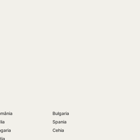
mânia
Bulgaria
lia
Spania
garia
Cehia
dia