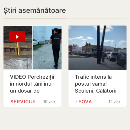
Știri asemănătoare
VIDEO Percheziții
Trafic intens la
în nordul țării într-
postul vamal
un dosar de
Sculeni. Călătorii
contrabandă cu
sunt îndemnați să
SERVICIULUI VAMAL
LEOVA
10 zile
12 zile
7,2 milioane de
aleagă rute
țigări, ascunse
alternative
în…