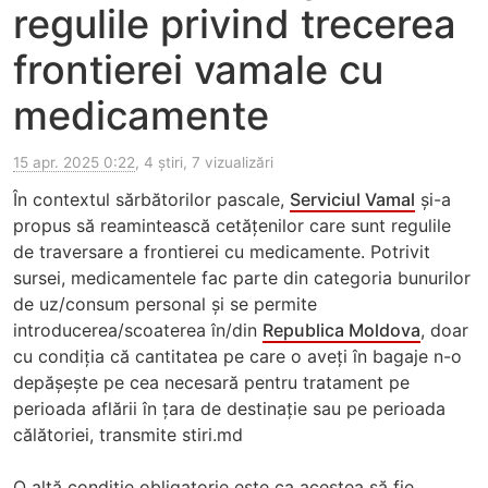
regulile privind trecerea
frontierei vamale cu
medicamente
15 apr. 2025 0:22
, 4 știri, 7 vizualizări
În contextul sărbătorilor pascale,
Serviciul Vamal
și-a
propus să reamintească cetățenilor care sunt regulile
de traversare a frontierei cu medicamente. Potrivit
sursei, medicamentele fac parte din categoria bunurilor
de uz/consum personal și se permite
introducerea/scoaterea în/din
Republica Moldova
, doar
cu condiția că cantitatea pe care o aveți în bagaje n-o
depășește pe cea necesară pentru tratament pe
perioada aflării în țara de destinație sau pe perioada
călătoriei, transmite stiri.md
O altă condiție obligatorie este ca acestea să fie