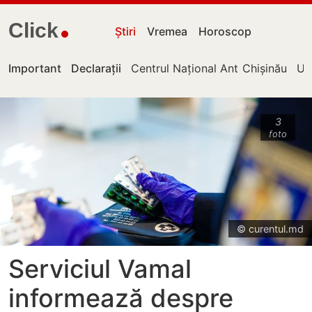
Click
Știri
Vremea
Horoscop
Important
Declarații
Centrul Național Anticorupție
Chișinău
UT
3
foto
© curentul.md
Serviciul Vamal
informează despre