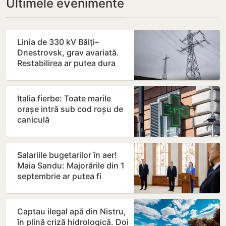
Ultimele evenimente
Linia de 330 kV Bălți–
Dnestrovsk, grav avariată.
Restabilirea ar putea dura
peste 7 zile
Italia fierbe: Toate marile
orașe intră sub cod roșu de
caniculă
Salariile bugetarilor în aer!
Maia Sandu: Majorările din 1
septembrie ar putea fi
amânate
Captau ilegal apă din Nistru,
în plină criză hidrologică. Doi