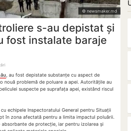
© newsmaker.md
roliere s-au depistat și
u fost instalate baraje
zări
nău
, au fost depistate substanțe cu aspect de
o nouă problemă de poluare a apei. Autoritățile au
eliculei suspecte pe suprafața apei, existând riscul
cu echipele Inspectoratului General pentru Situații
t în zona afectată pentru a limita impactul poluării.
e absorbante de protecție, iar pentru izolarea și
ost aplicate materiale speciale.