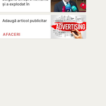
și a explodat în
apropierea unui
gazoduct
Adaugă articol publicitar
AFACERI