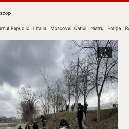
scop
rnul Republicii Moldova
Italia
Moscovei, Cahul
Nistru
Poliție
R
6
foto