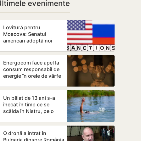
Ultimele evenimente
Lovitură pentru
Moscova: Senatul
american adoptă noi
sancțiuni dure împotriva
Rusiei
Energocom face apel la
consum responsabil de
energie în orele de vârfe
vârf
Un băiat de 13 ani s-a
înecat în timp ce se
scălda în Nistru, pe o
plajă neautorizată din
Bender
O dronă a intrat în
Bulgaria dinspre România