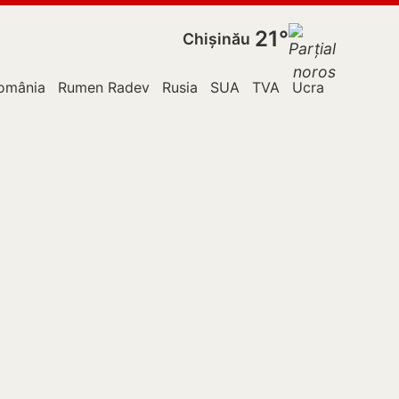
21°
Chișinău
omânia
Rumen Radev
Rusia
SUA
TVA
Ucraina
Vladim