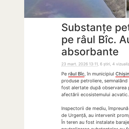
Substanțe pet
pe râul Bîc. A
absorbante
23 mart. 2026 13:11
, 6 știri, 4 vizuali
Pe
râul Bîc
, în municipiul
Chiși
produse petroliere, semnalând 
fost alertate după observarea p
afectării ecosistemului acvatic.
Inspectorii de mediu, împreună 
de Urgență, au intervenit promp
În teren au fost instalate baraj
neutralizarea substanțelor au f