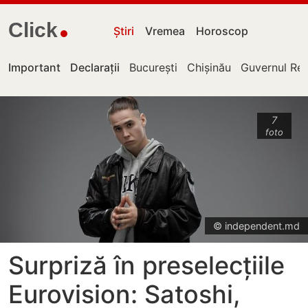
Click
Știri
Vremea
Horoscop
Important
Declarații
București
Chișinău
Guvernul Rep
7
foto
© independent.md
Surpriză în preselecțiile
Eurovision: Satoshi,