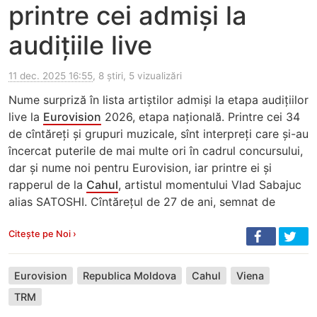
printre cei admiși la
audițiile live
11 dec. 2025 16:55
, 8 știri, 5 vizualizări
Nume surpriză în lista artiștilor admiși la etapa audițiilor
live la
Eurovision
2026, etapa națională. Printre cei 34
de cîntăreți și grupuri muzicale, sînt interpreți care și-au
încercat puterile de mai multe ori în cadrul concursului,
dar și nume noi pentru Eurovision, iar printre ei și
rapperul de la
Cahul
, artistul momentului Vlad Sabajuc
alias SATOSHI. Cîntărețul de 27 de ani, semnat de
Citește pe Noi ›
Eurovision
Republica Moldova
Cahul
Viena
TRM