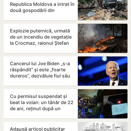
Republica Moldova a intrat în
două gospodării din
România. Șoferul a ajuns la…
Explozie puternică, urmată
de un incendiu de vegetație
la Crocmaz, raionul Ștefan
Vodă
Cancerul lui Joe Biden „s-a
răspândit” și este „foarte
dureros”, dezvăluie fiul său
Hunter
Cu permisul suspendat și
beat la volan: un tânăr de 22
de ani, reținut după un
accident
Adaugă articol publicitar