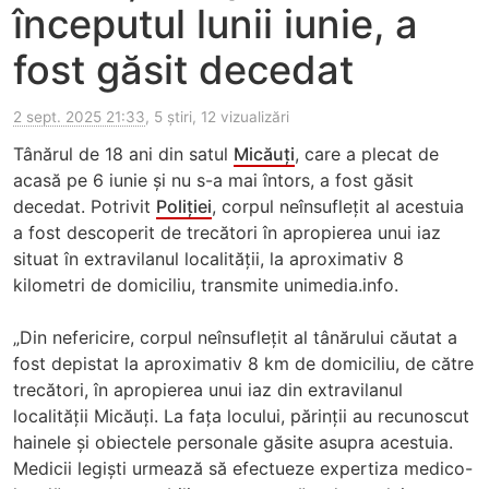
începutul lunii iunie, a
fost găsit decedat
2 sept. 2025 21:33
, 5 știri, 12 vizualizări
Tânărul de 18 ani din satul
Micăuți
, care a plecat de
acasă pe 6 iunie și nu s-a mai întors, a fost găsit
decedat. Potrivit
Poliției
, corpul neînsuflețit al acestuia
a fost descoperit de trecători în apropierea unui iaz
situat în extravilanul localității, la aproximativ 8
kilometri de domiciliu, transmite unimedia.info.
„Din nefericire, corpul neînsuflețit al tânărului căutat a
fost depistat la aproximativ 8 km de domiciliu, de către
trecători, în apropierea unui iaz din extravilanul
localității Micăuți. La fața locului, părinții au recunoscut
hainele și obiectele personale găsite asupra acestuia.
Medicii legiști urmează să efectueze expertiza medico-