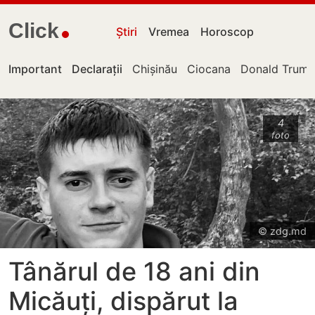
Click
Știri
Vremea
Horoscop
Important
Declarații
Chișinău
Ciocana
Donald Trum
4
foto
© zdg.md
Tânărul de 18 ani din
Micăuți, dispărut la