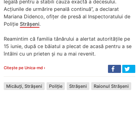
legală pentru a stabili cauza exactă a decesului.
Acțiunile de urmărire penală continuă”, a declarat
Mariana Didenco, ofițer de presă al Inspectoratului de
Poliție
Strășeni
.
Reamintim că familia tânărului a alertat autoritățile pe
15 iunie, după ce băiatul a plecat de acasă pentru a se
întâlni cu un prieten și nu a mai revenit.
Citește pe Unica-md ›
Micăuți, Strășeni
Poliție
Strășeni
Raionul Strășeni