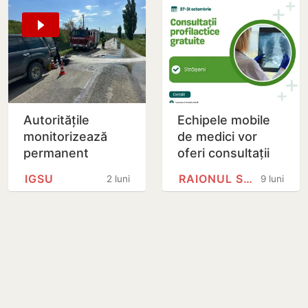
Autoritățile
Echipele mobile
monitorizează
de medici vor
permanent
oferi consultații
evoluția situației
profilactice
IGSU
RAIONUL STRĂȘENI
2 luni
9 luni
hidrologice din
gratuite în raionul
ultimele zile
Strășeni