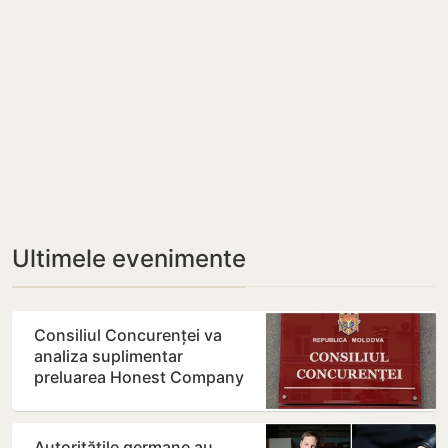
Ultimele evenimente
Consiliul Concurenței va
analiza suplimentar
preluarea Honest Company
de către Moldretail Group
Autoritățile germane au