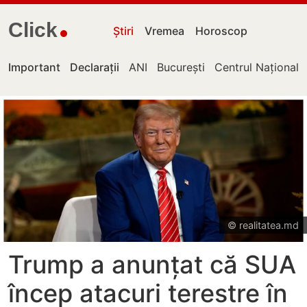
Click
Știri
Vremea
Horoscop
Important
Declarații
ANI
București
Centrul Național 
© realitatea.md
Trump a anunțat că SUA
încep atacuri terestre în