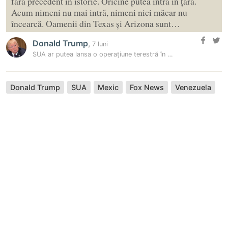
fără precedent în istorie. Oricine putea intra în țară.
Acum nimeni nu mai intră, nimeni nici măcar nu
încearcă. Oamenii din Texas și Arizona sunt…
Donald Trump
,
7 luni
SUA ar putea lansa o operațiune terestră în Mexic împotriva…
Donald Trump
SUA
Mexic
Fox News
Venezuela