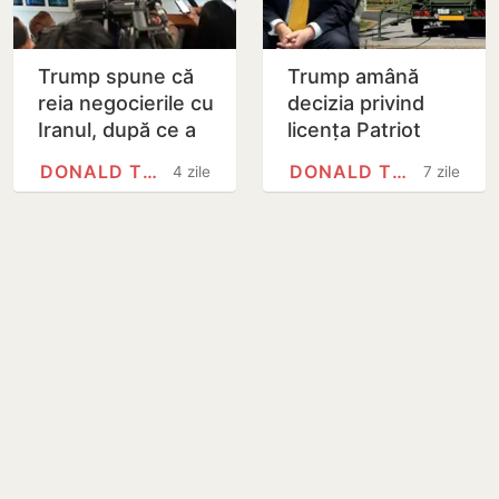
Trump spune că
Trump amână
reia negocierile cu
decizia privind
Iranul, după ce a
licența Patriot
anulat „cel mai
pentru Ucraina și
DONALD TRUMP
DONALD TRUMP
4 zile
7 zile
mare atac de
spune că „nu caut
după Al Doilea…
rachete, căutăm…