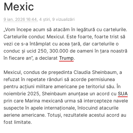
Mexic
9 ian. 2026 16:44
, 4 știri, 9 vizualizări
„Vom începe acum să atacăm în legătură cu cartelurile.
Cartelurile conduc Mexicul. Este foarte, foarte trist să
vezi ce s-a întâmplat cu acea țară, dar cartelurile o
conduc și ucid 250, 300.000 de oameni în țara noastră
în fiecare an”, a declarat
Trump
.
Mexicul, condus de președinta Claudia Sheinbaum, a
refuzat în repetate rânduri să acorde permisiunea
pentru acțiuni militare americane pe teritoriul său. În
noiembrie 2025, Sheinbaum anunțase un acord cu
SUA
prin care Marina mexicană urma să intercepteze navele
suspecte în apele internaționale, înlocuind atacurile
aeriene americane. Totuși, rezultatele acestui acord au
fost limitate.