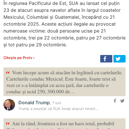
În regiunea Pacificului de Est, SUA au lansat cel puțin
23 de atacuri asupra navelor aflate în largul coastelor
Mexicului, Columbiei și Guatemalei, începând cu 21
octombrie 2025. Aceste acțiuni ilegale au provocat
numeroase victime: două persoane ucise pe 21
octombrie, trei pe 22 octombrie, patru pe 27 octombrie
și tot patru pe 29 octombrie.
Citește pe Protv ›
“
Vom începe acum să atacăm în legătură cu cartelurile.
Cartelurile conduc Mexicul. Este foarte, foarte trist să
vezi ce s-a întâmplat cu acea țară, dar cartelurile o
conduc și ucid 250, 300.000 de…
Donald Trump
,
7 luni
Trump a anunțat că SUA încep atacuri terestre în Mexic
“
Ani la rând, frontiera a fost un haos total, probabil