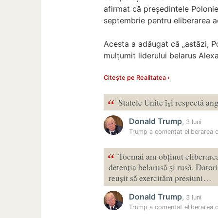
afirmat că președintele Poloniei
septembrie pentru eliberarea ac
Acesta a adăugat că „astăzi, Po
mulțumit liderului belarus Alex
Citește pe Realitatea ›
“
Statele Unite își respectă ang
Donald Trump
,
3 luni
Trump a comentat eliberarea cel
“
Tocmai am obținut eliberarea 
detenția belarusă și rusă. Dator
reușit să exercităm presiuni…
Donald Trump
,
3 luni
Trump a comentat eliberarea cel