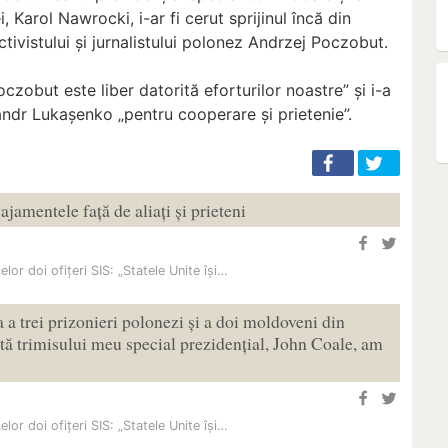
, Karol Nawrocki, i-ar fi cerut sprijinul încă din
tivistului și jurnalistului polonez Andrzej Poczobut.
czobut este liber datorită eforturilor noastre” și i-a
andr Lukașenko „pentru cooperare și prietenie”.
ajamentele față de aliați și prieteni
or doi ofițeri SIS: „Statele Unite își…
a trei prizonieri polonezi și a doi moldoveni din
ită trimisului meu special prezidențial, John Coale, am
or doi ofițeri SIS: „Statele Unite își…