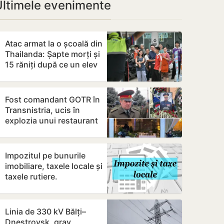
Ultimele evenimente
Atac armat la o școală din
Thailanda: Șapte morți și
15 răniți după ce un elev
de 14 ani a deschis…
Fost comandant GOTR în
Transnistria, ucis în
explozia unui restaurant
la Moscova
Impozitul pe bunurile
imobiliare, taxele locale și
taxele rutiere.
Modificările prezentate
de…
Linia de 330 kV Bălți–
Dnestrovsk, grav