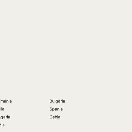
mânia
Bulgaria
lia
Spania
garia
Cehia
dia