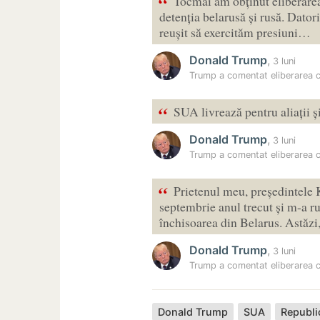
“
Tocmai am obținut eliberarea 
detenția belarusă și rusă. Dator
reușit să exercităm presiuni…
Donald Trump
,
3 luni
Trump a comentat eliberarea ce
“
SUA livrează pentru aliații și
Donald Trump
,
3 luni
Trump a comentat eliberarea ce
“
Prietenul meu, președintele 
septembrie anul trecut și m-a ru
închisoarea din Belarus. Astăz
Donald Trump
,
3 luni
Trump a comentat eliberarea ce
Donald Trump
SUA
Republi