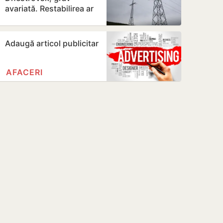
avariată. Restabilirea ar
putea dura peste 7 zile
Adaugă articol publicitar
AFACERI