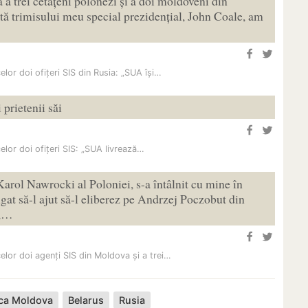
a trei cetățeni polonezi și a doi moldoveni din
ită trimisului meu special prezidențial, John Coale, am
lor doi ofițeri SIS din Rusia: „SUA își…
 prietenii săi
lor doi ofițeri SIS: „SUA livrează…
Karol Nawrocki al Poloniei, s-a întâlnit cu mine în
gat să-l ajut să-l eliberez pe Andrzej Poczobut din
i,…
lor doi agenți SIS din Moldova și a trei…
ca Moldova
Belarus
Rusia