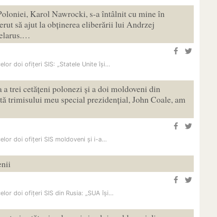
Poloniei, Karol Nawrocki, s-a întâlnit cu mine în
rut să ajut la obținerea eliberării lui Andrzej
Belarus.…
or doi ofițeri SIS: „Statele Unite își…
a trei cetățeni polonezi și a doi moldoveni din
ită trimisului meu special prezidențial, John Coale, am
lor doi ofițeri SIS moldoveni și i-a…
enii
lor doi ofițeri SIS din Rusia: „SUA își…