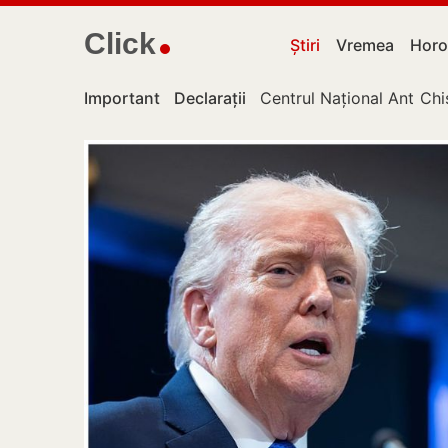
Click
Știri
Vremea
Horo
Important
Declarații
Centrul Național Anticor
Chi