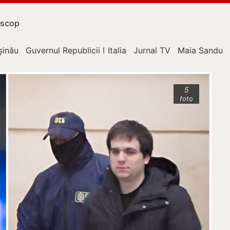
scop
upție
șinău
Guvernul Republicii Moldova
Italia
Jurnal TV
Maia Sandu
5
foto