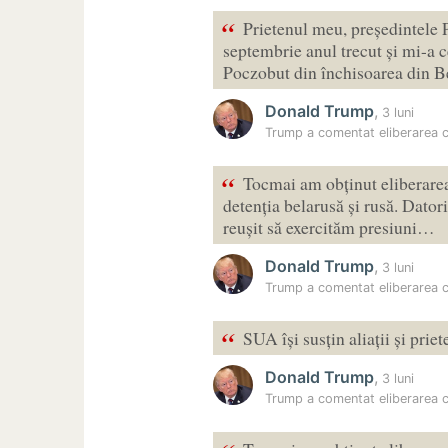
“
Prietenul meu, președintele 
septembrie anul trecut și mi-a ce
Poczobut din închisoarea din 
Donald Trump
,
3 luni
Trump a comentat eliberarea cel
“
Tocmai am obținut eliberarea 
detenția belarusă și rusă. Dator
reușit să exercităm presiuni…
Donald Trump
,
3 luni
Trump a comentat eliberarea ce
“
SUA își susțin aliații și priet
Donald Trump
,
3 luni
Trump a comentat eliberarea ce