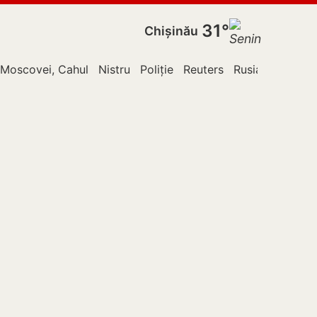
31°
Chișinău
Moscovei, Cahul
Nistru
Poliție
Reuters
Rusia
TVA
Th