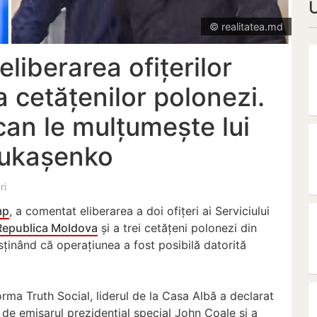
© realitatea.md
liberarea ofițerilor
a cetățenilor polonezi.
can le mulțumește lui
Lukașenko
ri
mp
, a comentat eliberarea a doi ofițeri ai Serviciului
Republica Moldova
și a trei cetățeni polonezi din
usținând că operațiunea a fost posibilă datorită
orma Truth Social, liderul de la Casa Albă a declarat
ă de emisarul prezidențial special John Coale și a