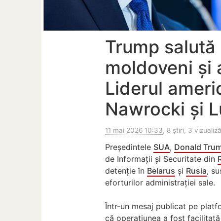
Trump salută e
moldoveni și 
Liderul ameri
Nawrocki și 
11 mai 2026 10:33
, 8 știri, 3 vizualiză
Președintele
SUA
,
Donald Tru
de Informații și Securitate din
detenție în
Belarus
și
Rusia
, s
eforturilor administrației sale.
Într-un mesaj publicat pe platf
că operațiunea a fost facilitat