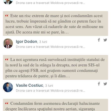
Drona care a traversat Moldova provoacă reacții politice
“
Este un risc extrem de mare și noi condamnăm acest
lucru, trebuie împreună să ne gândim ce putem face în
acest sens. Am văzut că radarele de sute de milioane nu
ajută. De aceea mie mi se pare, în…
Igor Dodon
,
3 luni
Drona care a traversat Moldova provoacă reacții politice
“
La noi agentura rusă survolează instituțiile statului de
la nord la sud de la stânga la dreapta, noi avem SIS-ul
plin cu agenți FSB, noi grațiem oamenii condamnați
pentru trădarea de patrie, și îi dăm…
Vasile Costiuc
,
3 luni
Drona care a traversat Moldova provoacă reacții politice
“
Condamnăm ferm asemenea declarații halucinante
despre încălcarea spațiului nostru aerian, siguranța