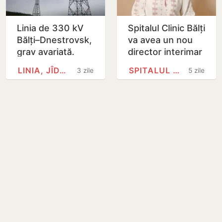
Linia de 330 kV
Spitalul Clinic Bălți
Bălți–Dnestrovsk,
va avea un nou
grav avariată.
director interimar
Restabilirea ar
LINIA, JÎDACIV
SPITALUL CLINIC BĂLȚI
3 zile
5 zile
putea dura peste
7 zile