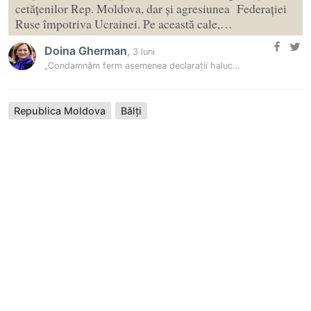
cetățenilor Rep. Moldova, dar și agresiunea Federației
Ruse împotriva Ucrainei. Pe această cale,…
Doina Gherman
,
3 luni
„Condamnăm ferm asemenea declarații halucinante”. Drona care a…
Republica Moldova
Bălți