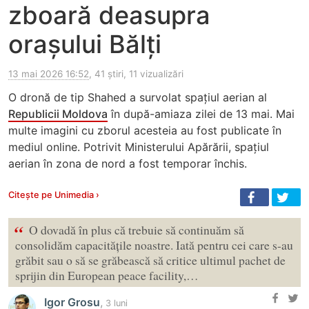
zboară deasupra
orașului Bălți
13 mai 2026 16:52
, 41 știri, 11 vizualizări
O dronă de tip Shahed a survolat spațiul aerian al
Republicii Moldova
în după-amiaza zilei de 13 mai. Mai
multe imagini cu zborul acesteia au fost publicate în
mediul online. Potrivit Ministerului Apărării, spațiul
aerian în zona de nord a fost temporar închis.
Citește pe Unimedia ›
“
O dovadă în plus că trebuie să continuăm să
consolidăm capacitățile noastre. Iată pentru cei care s-au
grăbit sau o să se grăbească să critice ultimul pachet de
sprijin din European peace facility,…
Igor Grosu
,
3 luni