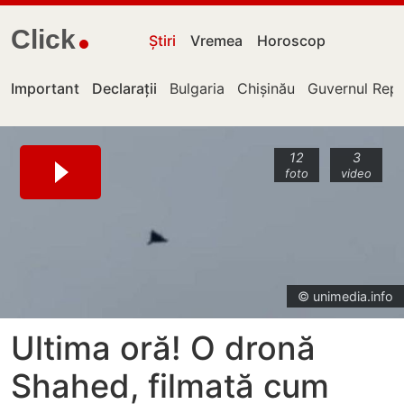
Click
Știri
Vremea
Horoscop
Important
Declarații
Bulgaria
Chișinău
Guvernul Repu
12
3
foto
video
© unimedia.info
Ultima oră! O dronă
Shahed, filmată cum