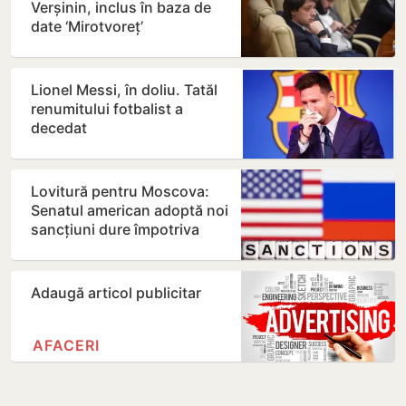
Verșinin, inclus în baza de
date ‘Mirotvoreț’
Lionel Messi, în doliu. Tatăl
renumitului fotbalist a
decedat
Lovitură pentru Moscova:
Senatul american adoptă noi
sancțiuni dure împotriva
Rusiei
Adaugă articol publicitar
AFACERI