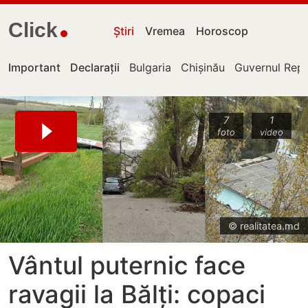
Click
Știri
Vremea
Horoscop
Important
Declarații
Bulgaria
Chișinău
Guvernul Repu
7
1
foto
video
© realitatea.md
Vântul puternic face
ravagii la Bălți: copaci