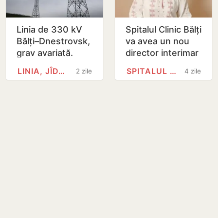
Linia de 330 kV
Spitalul Clinic Bălți
Bălți–Dnestrovsk,
va avea un nou
grav avariată.
director interimar
Restabilirea ar
LINIA, JÎDACIV
SPITALUL CLINIC BĂLȚI
2 zile
4 zile
putea dura peste
7 zile