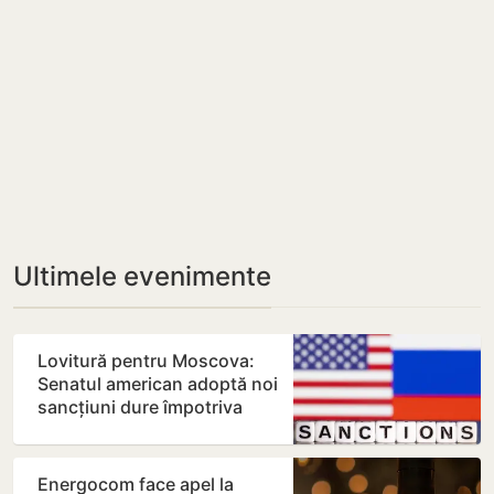
Ultimele evenimente
Lovitură pentru Moscova:
Senatul american adoptă noi
sancțiuni dure împotriva
Rusiei
Energocom face apel la