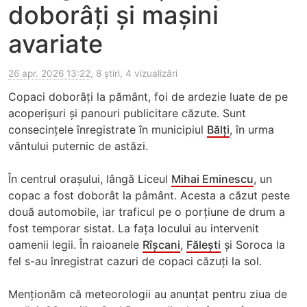
doborâți și mașini
avariate
26 apr. 2026 13:22
, 8 știri, 4 vizualizări
Copaci doborâți la pământ, foi de ardezie luate de pe
acoperișuri și panouri publicitare căzute. Sunt
consecințele înregistrate în municipiul
Bălți
, în urma
vântului puternic de astăzi.
În centrul orașului, lângă Liceul
Mihai Eminescu
, un
copac a fost doborât la pâmânt. Acesta a căzut peste
două automobile, iar traficul pe o porțiune de drum a
fost temporar sistat. La fața locului au intervenit
oamenii legii. În raioanele
Rîșcani
,
Fălești
și Soroca la
fel s-au înregistrat cazuri de copaci căzuți la sol.
Menționăm că meteorologii au anunțat pentru ziua de