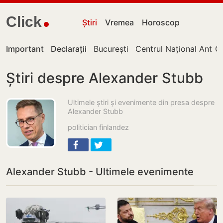
Click
Știri
Vremea
Horoscop
Important
Declarații
București
Centrul Național Antico
Ch
Știri despre Alexander Stubb
Ultimele știri și evenimente din presa despre
Alexander Stubb
politician finlandez
Alexander Stubb - Ultimele evenimente