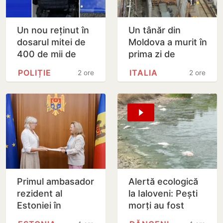
Un nou reținut în
Un tânăr din
dosarul mitei de
Moldova a murit în
400 de mii de
prima zi de
dolari. Ar fi
muncă, în Italia:
POLIȚIE
ITALIA
2 ore
2 ore
facilitat transferul
ambulanța ar fi
a 60 de mii de…
fost chemată
după…
Primul ambasador
Alertă ecologică
rezident al
la Ialoveni: Pești
Estoniei în
morți au fost
Republica
observați plutind