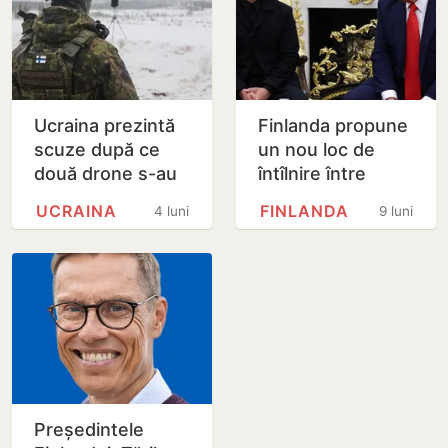
Ucraina prezintă
Finlanda propune
scuze după ce
un nou loc de
două drone s-au
întîlnire între
prăbușit în
Trump și Putin
UCRAINA
FINLANDA
4 luni
9 luni
Finlanda
Președintele