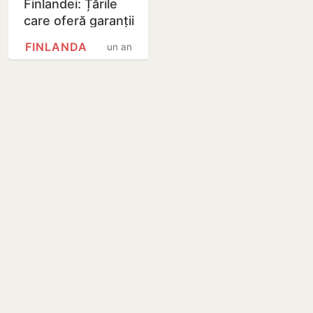
Finlandei: Țările
care oferă garanții
Ucrainei trebuie
FINLANDA
un an
să fie pregătite să
lupte cu…