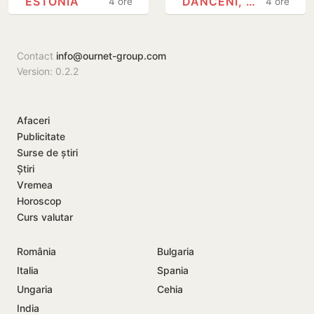
ESTONIA
DĂNCENI, IALOVENI
4 ore
4 ore
Moldova și-a
la suprafața
prezentat copiile
iazului din
scrisorilor de…
Dănceni
Contact
info@ournet-group.com
Version: 0.2.2
Afaceri
Publicitate
Surse de știri
Știri
Vremea
Horoscop
Curs valutar
România
Bulgaria
Italia
Spania
Ungaria
Cehia
India