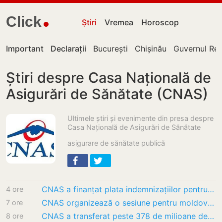
Click
Știri
Vremea
Horoscop
Important
Declarații
București
Chișinău
Guvernul Rep
Știri despre Casa Națională de
Asigurări de Sănătate (CNAS)
Ultimele știri și evenimente din presa despre
Casa Națională de Asigurări de Sănătate
asigurare de sănătate publică
CNAS a finanțat plata indemnizațiilor pentru familii și alte prestații sociale în valoare…
4 ore
CNAS organizează o sesiune pentru moldovenii din țară și diasporă: Vor fi discutate…
7 ore
CNAS a transferat peste 378 de milioane de lei pentru indemnizații destinate familiilor cu…
8 ore