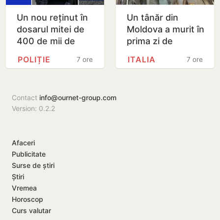
Un nou reținut în
Un tânăr din
dosarul mitei de
Moldova a murit în
400 de mii de
prima zi de
dolari. Ar fi
muncă, în Italia:
POLIȚIE
ITALIA
7 ore
7 ore
facilitat transferul
ambulanța ar fi
a 60 de mii de…
fost chemată
după…
Contact
info@ournet-group.com
Version: 0.2.2
Afaceri
Publicitate
Surse de știri
Știri
Vremea
Horoscop
Curs valutar