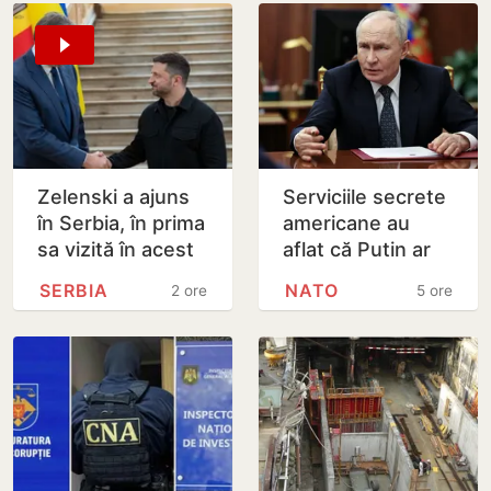
Zelenski a ajuns
Serviciile secrete
în Serbia, în prima
americane au
sa vizită în acest
aflat că Putin ar
stat aliat
putea testa NATO
SERBIA
NATO
2 ore
5 ore
tradițional al
cu un atac chiar în
Rusiei după 2022
această…