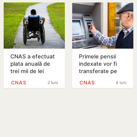
social
CNAS a efectuat
Primele pensii
plata anuală de
indexate vor fi
trei mii de lei
transferate pe
pentru peste 13
carduri pe 2
CNAS
CNAS
2 luni
4 luni
mii de copii cu
aprilie
dizabilități