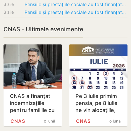
Pensiile și prestațiile sociale au fost finanțate către beneficiarii care primesc banii…
3 zile
Pensiile și prestațiile sociale au fost finanțate. De unde pot ridica banii persoanele…
3 zile
CNAS - Ultimele evenimente
CNAS a finanțat
Pe 3 iulie primim
indemnizațiile
pensia, pe 8 iulie
pentru familiile cu
ne vin alocațiile,
copii
iar pe 13 iulie ne
CNAS
CNAS
o lună
o lună
intră ajutorul