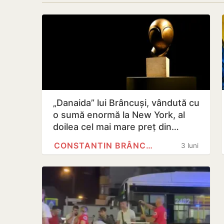
„Danaida” lui Brâncuși, vândută cu
o sumă enormă la New York, al
doilea cel mai mare preț din…
CONSTANTIN BRÂNCUȘI
3 luni