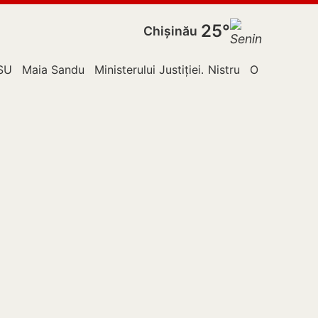
25°
Chișinău
ldova
SU
Maia Sandu
Ministerului Justiției
Nistru
Orhei
Poliți