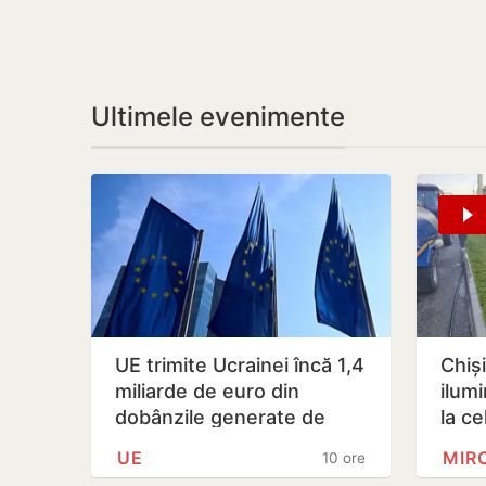
Ultimele evenimente
UE trimite Ucrainei încă 1,4
Chiș
miliarde de euro din
ilumi
dobânzile generate de
la ce
activele rusești înghețate
spați
UE
10 ore