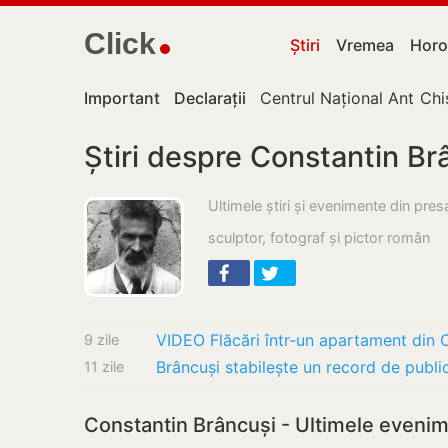
Click
Știri
Vremea
Horo
Important
Declarații
Centrul Național Anticor
Chi
Știri despre Constantin Br
Ultimele știri și evenimente din pre
sculptor, fotograf și pictor român
9 zile
11 zile
Constantin Brâncuși - Ultimele eveni