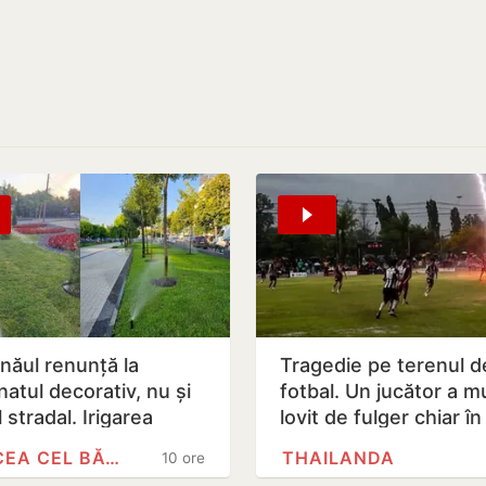
inăul renunță la
Tragedie pe terenul d
natul decorativ, nu și
fotbal. Un jucător a mu
l stradal. Irigarea
lovit de fulger chiar în
ilor verzi nu va fi…
timpul meciului
MIRCEA CEL BĂTRÂN
THAILANDA
10 ore