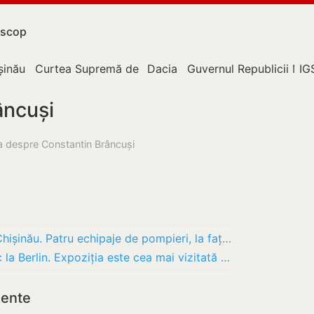
scop
upție
șinău
Curtea Supremă de Justiție
Dacia
Guvernul Republicii Mo
IG
âncuși
sa despre Constantin Brâncuși
VIDEO Flăcări într-un apartament din Chișinău. Patru echipaje de pompieri, la fața locului
Brâncuși stabilește un record de public la Berlin. Expoziția este cea mai vizitată de 14…
mente