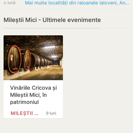
Mai multe localități din raioanele Ialoveni, Anenii Noi, Strășeni și Dubăsari rămân…
o lună
Mileștii Mici - Ultimele evenimente
Vinăriile Cricova și
Mileștii Mici, în
patrimoniul
mondial UNESCO
MILEȘTII MICI
9 luni