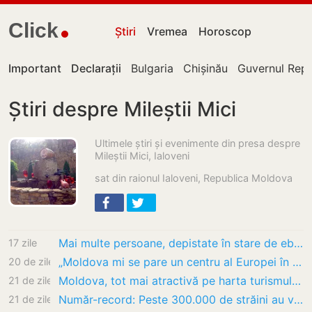
Click
Știri
Vremea
Horoscop
Important
Declarații
Bulgaria
Chișinău
Guvernul Repu
Știri despre Mileștii Mici
Ultimele știri și evenimente din presa despre
Mileștii Mici, Ialoveni
sat din raionul Ialoveni, Republica Moldova
Mai multe persoane, depistate în stare de ebrietate la ghidon și volan în raionul Ialoveni
17 zile
„Moldova mi se pare un centru al Europei în acest moment”: Republica Moldova bate recordul…
20 de zile
Moldova, tot mai atractivă pe harta turismului internațional. Peste 300.000 de străini au…
21 de zile
Număr-record: Peste 300.000 de străini au vizitat Moldova într-un trimestru
21 de zile