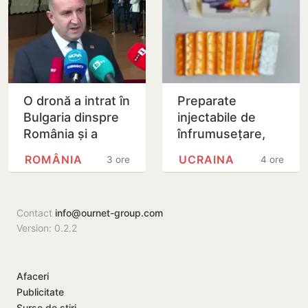
O dronă a intrat în
Preparate
Bulgaria dinspre
injectabile de
România și a
înfrumusețare,
explodat în
ascunse într-un
ROMÂNIA
UCRAINA
3 ore
4 ore
apropierea unui
colet poștal,
gazoduct
depistate pe
Aeroportul…
Contact
info@ournet-group.com
Version: 0.2.2
Afaceri
Publicitate
Surse de știri