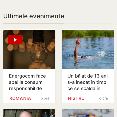
Ultimele evenimente
Energocom face
Un băiat de 13 ani
apel la consum
s-a înecat în timp
responsabil de
ce se scălda în
energie în orele
Nistru, pe o plajă
ROMÂNIA
NISTRU
o oră
o oră
de vârfe vârf
neautorizată din
Bender