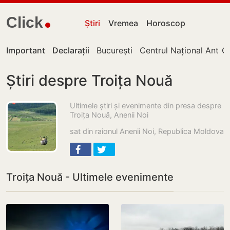
Click
Știri
Vremea
Horoscop
Important
Declarații
București
Centrul Național Antico
Ch
Știri despre Troița Nouă
Ultimele știri și evenimente din presa despre
Troița Nouă, Anenii Noi
sat din raionul Anenii Noi, Republica Moldova
Troița Nouă - Ultimele evenimente