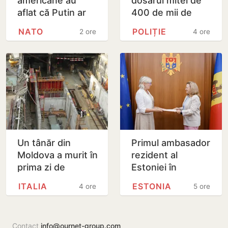
americane au
dosarul mitei de
aflat că Putin ar
400 de mii de
putea testa NATO
dolari. Ar fi
NATO
POLIȚIE
2 ore
4 ore
cu un atac chiar în
facilitat transferul
această…
a 60 de mii de…
Un tânăr din
Primul ambasador
Moldova a murit în
rezident al
prima zi de
Estoniei în
muncă, în Italia:
Republica
ITALIA
ESTONIA
4 ore
5 ore
ambulanța ar fi
Moldova și-a
fost chemată
prezentat copiile
după…
scrisorilor de…
Contact
info@ournet-group.com