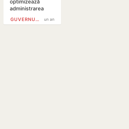
optimizează
administrarea
drumurilor
GUVERNUL REPUBLICII MOLDOVA
un an
naționale și locale
din Moldova