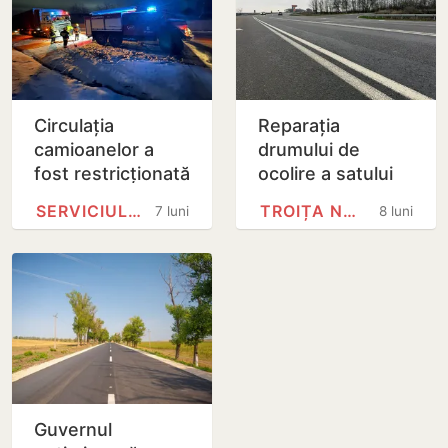
Circulația
Reparația
camioanelor a
drumului de
fost restricționată
ocolire a satului
la Vama Costești
Troița Nouă -…
SERVICIUL VAMAL
TROIȚA NOUĂ
7 luni
8 luni
Guvernul