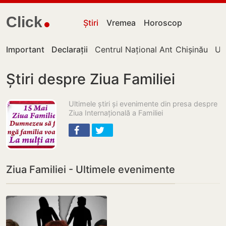
Click
Știri
Vremea
Horoscop
Important
Declarații
Centrul Național Anticorupție
Chișinău
UT
Știri despre Ziua Familiei
Ultimele știri și evenimente din presa despre
Ziua Internațională a Familiei
Ziua Familiei - Ultimele evenimente