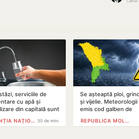
Cahul 
tăzi, serviciile de
Se așteaptă ploi, grin
entare cu apă și
și vijelie. Meteorologii
izare din capitală sunt
emis cod galben de
scumpe
instabilitate atmosfer
AGENȚIA NAȚIONALĂ PENTRU…
REPUBLICA MOLDOVA
30 de minute