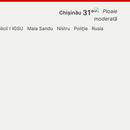
31°
Chișinău
licii Moldova
IGSU
Maia Sandu
Nistru
Poliție
Rusia
Sănătate 