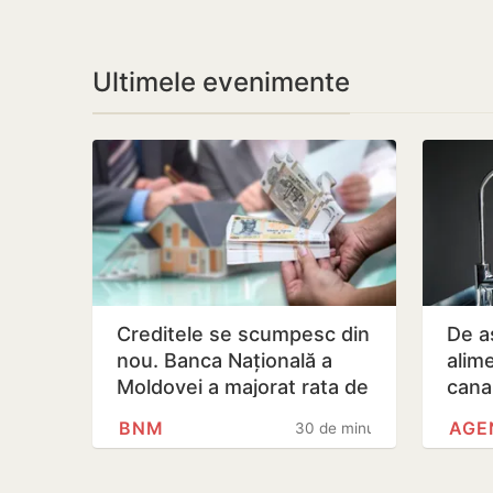
Ultimele evenimente
Creditele se scumpesc din
De as
nou. Banca Națională a
alim
Moldovei a majorat rata de
canal
bază de la 7% la 7,5 la…
mai 
BNM
30 de minute