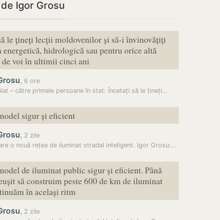
i de Igor Grosu
să le țineți lecții moldovenilor și să-i învinovățiți
a energetică, hidrologică sau pentru orice altă
 de voi în ultimii cinci ani
 Grosu
,
6 ore
lat – către primele persoane în stat: Încetați să le țineți…
model sigur și eficient
 Grosu
,
2 zile
are o nouă rețea de iluminat stradal inteligent. Igor Grosu:…
model de iluminat public sigur și eficient. Până
ușit să construim peste 600 de km de iluminat
tinuăm în același ritm
 Grosu
,
2 zile