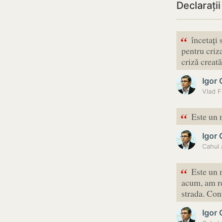
Declarați
“
încetați 
pentru criz
criză creată
Igor
Vlad Fi
“
Este un 
Igor
Cahul 
“
Este un 
acum, am re
strada. Con
Igor