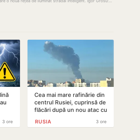
are o nouă rețea de iluminat stradal inteligent. Igor Grosu:…
dină
Cea mai mare rafinărie din
 au
centrul Rusiei, cuprinsă de
flăcări după un nou atac cu
ică
drone ucrainene
RUSIA
3 ore
3 ore