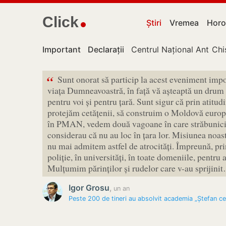
Click
Știri
Vremea
Horo
Important
Declarații
Centrul Național Anticor
Chi
“
Sunt onorat să particip la acest eveniment impo
viața Dumneavoastră, în față vă așteaptă un drum c
pentru voi și pentru țară. Sunt sigur că prin atitud
protejăm cetățenii, să construim o Moldovă europe
în PMAN, vedem două vagoane în care străbunicii n
considerau că nu au loc în țara lor. Misiunea noast
nu mai admitem astfel de atrocități. Împreună, pr
poliție, în universități, în toate domeniile, pentru 
Mulțumim părinților și rudelor care v-au sprijini
Igor Grosu
,
un an
Peste 200 de tineri au absolvit academia „Ștefan ce