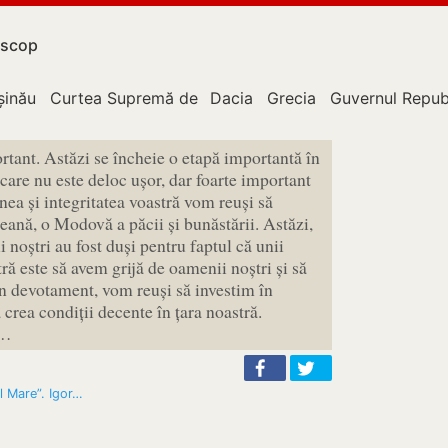
scop
upție
șinău
Curtea Supremă de Justiție
Dacia
Grecia
Guvernul Repub
rtant. Astăzi se încheie o etapă importantă în
are nu este deloc ușor, dar foarte important
inea și integritatea voastră vom reuși să
ană, o Modovă a păcii și bunăstării. Astăzi,
oștri au fost duși pentru faptul că unii
ră este să avem grijă de oamenii noștri și să
in devotament, vom reuși să investim în
a crea condiții decente în țara noastră.
t…
l Mare”. Igor…