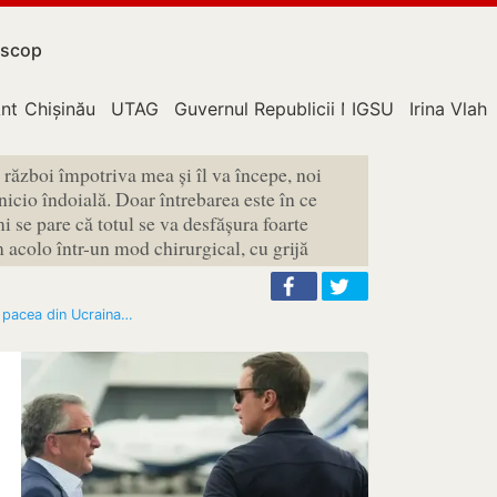
scop
nticorupție
Chișinău
UTAG
Guvernul Republicii Moldova
IGSU
Irina Vlah
război împotriva mea și îl va începe, noi
nicio îndoială. Doar întrebarea este în ce
 se pare că totul se va desfășura foarte
acolo într-un mod chirurgical, cu grijă
u pacea din Ucraina…