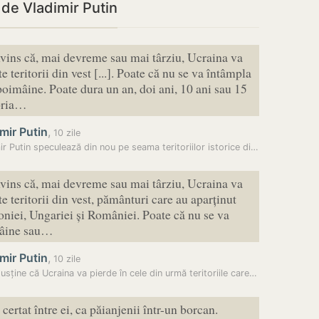
 de Vladimir Putin
vins că, mai devreme sau mai târziu, Ucraina va
e teritorii din vest [...]. Poate că nu se va întâmpla
oimâine. Poate dura un an, doi ani, 10 ani sau 15
toria…
mir Putin
,
10 zile
Vladimir Putin speculează din nou pe seama teritoriilor istorice din…
vins că, mai devreme sau mai târziu, Ucraina va
e teritorii din vest, pământuri care au aparținut
niei, Ungariei și României. Poate că nu se va
mâine sau…
mir Putin
,
10 zile
susține că Ucraina va pierde în cele din urmă teritoriile care…
 certat între ei, ca păianjenii într-un borcan.