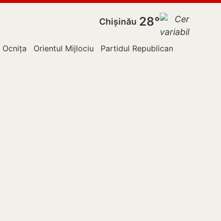
28°
Chișinău
Ocnița
Orientul Mijlociu
Partidul Republican din Moldov
Poliție
Rîș