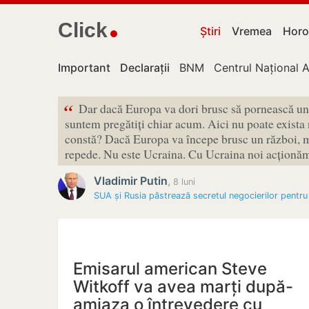
Click
Știri
Vremea
Horo
Important
Declarații
BNM
Centrul Național A
“
Dar dacă Europa va dori brusc să pornească un 
suntem pregătiți chiar acum. Aici nu poate exista 
constă? Dacă Europa va începe brusc un război, mi
repede. Nu este Ucraina. Cu Ucraina noi acționăm 
Vladimir Putin
,
8 luni
SUA și Rusia păstrează secretul negocierilor pentr
Emisarul american Steve
Witkoff va avea marți după-
amiaza o întrevedere cu