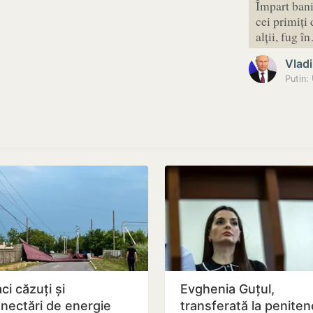
Împart bani
cei primiți 
alții, fug 
Vladi
Putin:
ci căzuți și
Evghenia Guțul,
nectări de energie
transferată la peniten