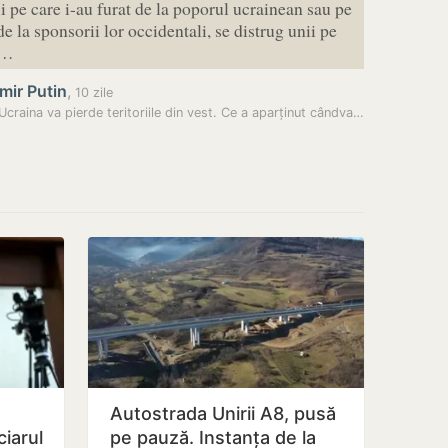
i pe care i-au furat de la poporul ucrainean sau pe
de la sponsorii lor occidentali, se distrug unii pe
în…
mir Putin
,
10 zile
 Ucraina va pierde teritoriile din vest. Ce a aparținut cândva…
Autostrada Unirii A8, pusă
ciarul
pe pauză. Instanța de la