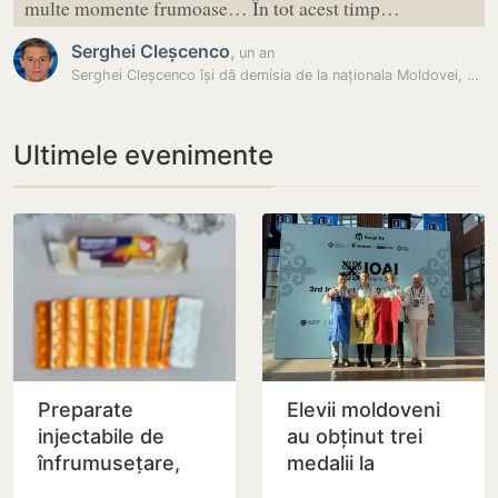
multe momente frumoase… În tot acest timp…
Serghei Cleșcenco
,
un an
Serghei Cleșcenco își dă demisia de la naționala Moldovei, după…
Ultimele evenimente
Preparate
Elevii moldoveni
injectabile de
au obținut trei
înfrumusețare,
medalii la
ascunse într-un
Olimpiada