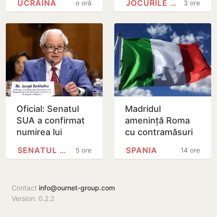
UCRAINA
JOCURILE OLIMPICE
o oră
3 ore
colet poștal,
Internațională de
depistate pe
Inteligență
Aeroportul…
Artificială din…
Oficial: Senatul
Madridul
SUA a confirmat
amenință Roma
numirea lui
cu contramăsuri
Joseph
dacă Italia nu
SENATUL SUA
SPANIA
5 ore
14 ore
Burkhalter în
renunță la
funcția de
controalele la
ambasador în
frontieră pentru…
Contact
info@ournet-group.com
Republica…
Version: 0.2.2