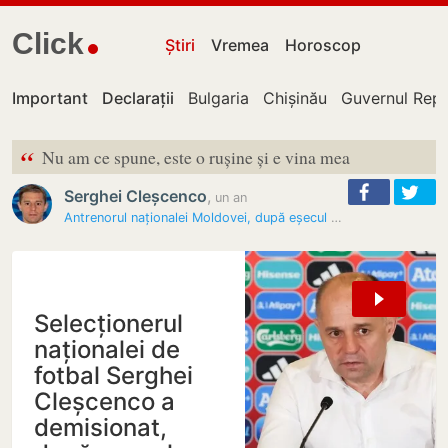
Click
Știri
Vremea
Horoscop
Important
Declarații
Bulgaria
Chișinău
Guvernul Repu
“
Nu am ce spune, este o rușine și e vina mea
Serghei Cleșcenco
,
un an
Antrenorul naționalei Moldovei, după eșecul echipei cu Norvegia: O…
Selecționerul
naționalei de
fotbal Serghei
Cleșcenco a
demisionat,