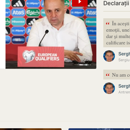
Declarați
“
În aceșt
emoții, une
dar și mult
calificare
Serg
“
Nu am ce
Serg