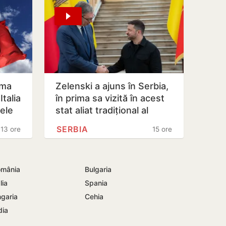
oma
Zelenski a ajuns în Serbia,
talia
în prima sa vizită în acest
lele
stat aliat tradițional al
Rusiei după 2022
SERBIA
13 ore
15 ore
mânia
Bulgaria
lia
Spania
garia
Cehia
dia