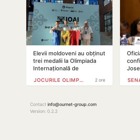
Elevii moldoveni au obținut
Ofic
trei medalii la Olimpiada
conf
Internațională de
Jose
Inteligență Artificială din…
func
JOCURILE OLIMPICE
SEN
2 ore
Repu
Contact
info@ournet-group.com
Version: 0.2.2