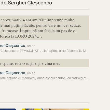
i de Serghei Cleșcenco
i aproximativ 4 ani am trăit împreună multe
le mai puțin plăcute, pentru care îmi cer scuze,
e frumoase. Împreună am fost la un pas de o
 istorică la EURO 2024,…
hei Cleșcenco
,
un an
Sergiu Cleșcenco a DEMISIONAT de la naționala de fotbal a R. Moldova,…
 spune, este o rușine și e vina mea
hei Cleșcenco
,
un an
Antrenorul naționalei Moldovei, după eșecul echipei cu Norvegia: O…