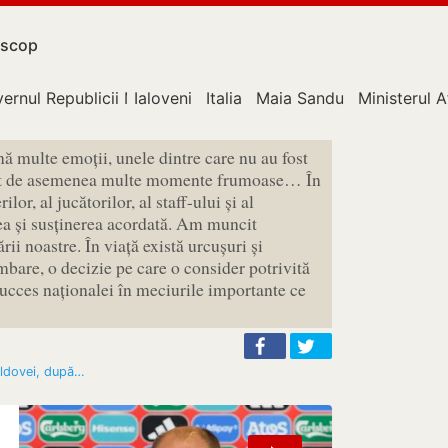
scop
ernul Republicii Moldova
Ialoveni
Italia
Maia Sandu
Ministerul A
nă multe emoții, unele dintre care nu au fost
 fost de asemenea multe momente frumoase… În
lor, al jucătorilor, al staff-ului și al
ea și susținerea acordată. Am muncit
ii noastre. În viață există urcușuri și
mbare, o decizie pe care o consider potrivită
succes naționalei în meciurile importante ce
oldovei, după…