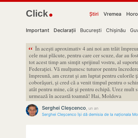
Click
Știri
Vremea
Horo
Important
Declarații
București
Chișinău
Guv
“
În acești aproximativ 4 ani noi am trăit împreu
cele mai plăcute, pentru care cer scuze, dar au
tot acest timp am simțit sprijinul vostru, al suporteri
Federației. Vă mulțumesc tuturor pentru încreder
împreună, am crezut și am luptat pentru culorile țăr
coborâșuri, și cred că a venit timpul pentru o schi
atât pentru mine, cât și pentru echipă. Urez mult 
urmează în această toamnă! Hai, Moldova
Serghei Cleșcenco
,
un an
Serghei Cleșcenco își dă demisia de la naționala M