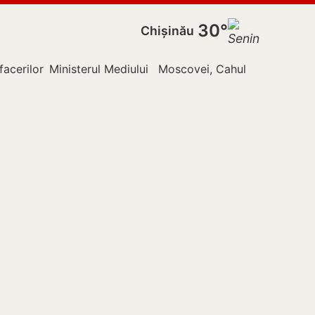
30°
Chișinău
facerilor Externe
Ministerul Mediului
Moscovei, Cahul
Nistru
Pol