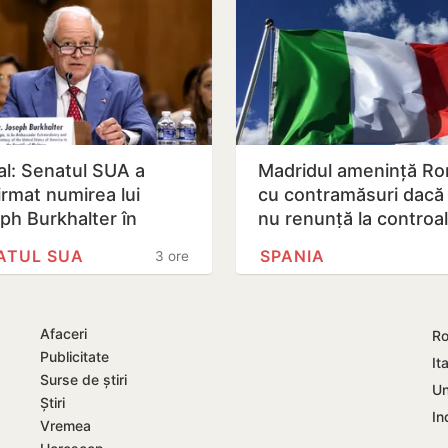
ial: Senatul SUA a
Madridul amenință R
irmat numirea lui
cu contramăsuri dacă I
ph Burkhalter în
nu renunță la controa
ția de ambasador în
la frontieră pentru…
ATUL SUA
SPANIA
3 ore
blica…
Afaceri
Ro
Publicitate
Ita
Surse de știri
Un
Știri
In
Vremea