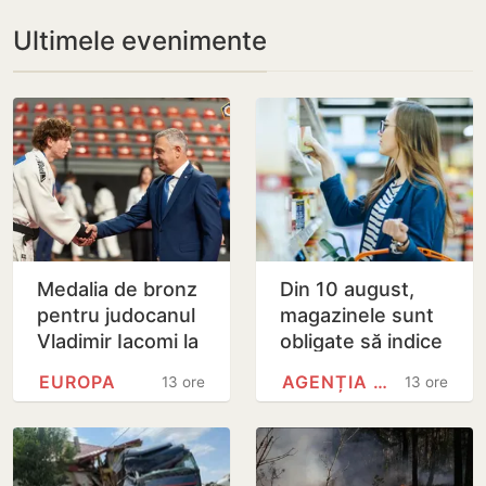
Ultimele evenimente
Medalia de bronz
Din 10 august,
pentru judocanul
magazinele sunt
Vladimir Iacomi la
obligate să indice
Cupa Europei de
țara de origine a
EUROPA
AGENȚIA NAȚIONALĂ PENTRU…
13 ore
13 ore
tineret de la
alimentelor
Skopje
expuse pe rafturi