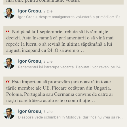
Igor Grosu
,
2 zile
Igor Grosu, despre amalgamarea voluntară a primăriilor: ‘Este…
“
Noi până la 1 septembrie trebuie să livrăm niște
decizii. Asta înseamnă că parlamentarii o să vină mai
repede la lucru, o să revină în ultima săptămână a lui
august, începând cu 24. O să avem o…
Igor Grosu
,
2 zile
Parlamentul își întrerupe vacanța. Deputații vor reveni pe 24 august…
“
Este important să promovăm țara noastră în toate
țările membre ale UE. Fiecare cetățean din Ungaria,
Polonia, Portugalia sau Germania convins de către ai
noștri care trăiesc acolo este o contribuție…
Igor Grosu
,
3 zile
Diaspora vede schimbări în Moldova, dar încă nu vrea să revină în țară…