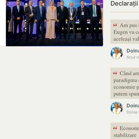
Declarați
“
Am pus b
Eugen va c
aceleași val
Doina
Noul m
“
Când am 
paradigma e
economie pr
putem spun
Doina
“
Economia
stabilizare