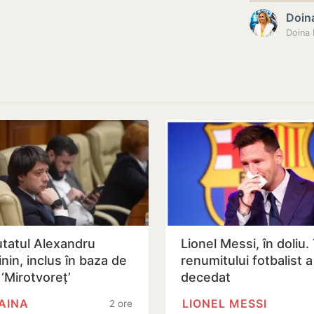
Doina
tatul Alexandru
Lionel Messi, în doliu.
nin, inclus în baza de
renumitului fotbalist a
 ‘Mirotvoreț’
decedat
AINA
LIONEL MESSI
2 ore