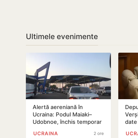
Ultimele evenimente
Alertă aereniană în
Depu
Ucraina: Podul Maiaki–
Verși
Udobnoe, închis temporar
date
UCRAINA
UCR
2 ore