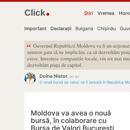
Click
Știri
Vremea
Horo
Important
Declarații
Bulgaria
Chișinău
Guve
“
Guvernul Republicii Moldova va fi un acționar
suntem gata să ne implicăm, ca să dezvoltăm piața
cresc. Investesc companiile locale, vin tot mai mul
dezvoltăm piața de capital.
Doina Nistor
,
un an
O nouă bursă de valori va fi lansată în Republica M
Moldova va avea o nouă
bursă, în colaborare cu
Bursa de Valori București