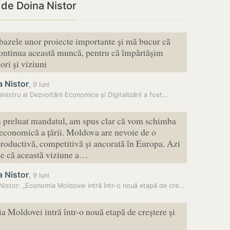
i de Doina Nistor
azele unor proiecte importante și mă bucur că
ontinua această muncă, pentru că împărtășim
ori și viziuni
 Nistor
,
9 luni
inistru al Dezvoltării Economice și Digitalizării a fost…
preluat mandatul, am spus clar că vom schimba
conomică a țării. Moldova are nevoie de o
oductivă, competitivă și ancorată în Europa. Azi
e că această viziune a…
 Nistor
,
9 luni
Doina Nistor: „Economia Moldovei intră într-o nouă etapă de creștere…
 Moldovei intră într-o nouă etapă de creștere și