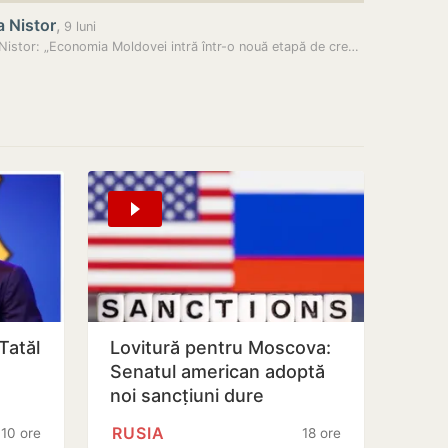
 Nistor
,
9 luni
Doina Nistor: „Economia Moldovei intră într-o nouă etapă de creștere…
 Tatăl
Lovitură pentru Moscova:
Senatul american adoptă
noi sancțiuni dure
împotriva Rusiei
RUSIA
10 ore
18 ore