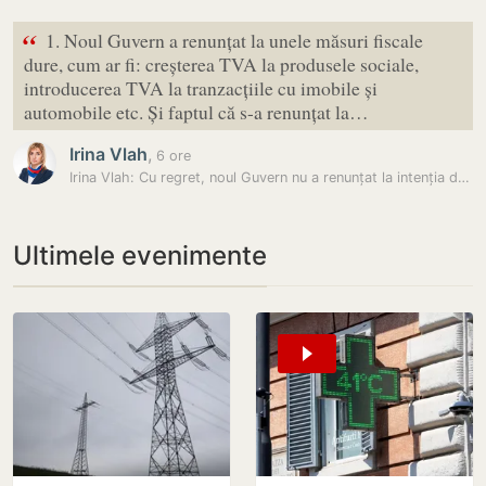
“
1. Noul Guvern a renunțat la unele măsuri fiscale
dure, cum ar fi: creșterea TVA la produsele sociale,
introducerea TVA la tranzacțiile cu imobile și
automobile etc. Și faptul că s-a renunțat la…
Irina Vlah
,
6 ore
Irina Vlah: Cu regret, noul Guvern nu a renunțat la intenția de a…
Ultimele evenimente