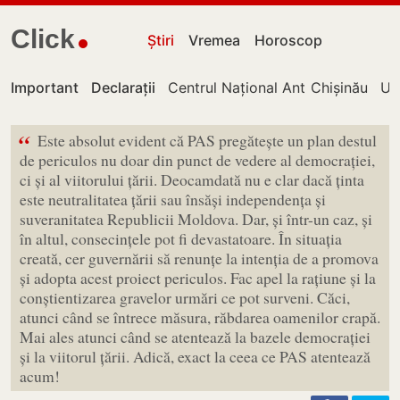
Click
Știri
Vremea
Horoscop
Important
Declarații
Centrul Național Anticorupție
Chișinău
UT
“
Este absolut evident că PAS pregătește un plan destul
de periculos nu doar din punct de vedere al democrației,
ci și al viitorului țării. Deocamdată nu e clar dacă ținta
este neutralitatea țării sau însăși independența și
suveranitatea Republicii Moldova. Dar, și într-un caz, și
în altul, consecințele pot fi devastatoare. În situația
creată, cer guvernării să renunțe la intenția de a promova
și adopta acest proiect periculos. Fac apel la rațiune și la
conștientizarea gravelor urmări ce pot surveni. Căci,
atunci când se întrece măsura, răbdarea oamenilor crapă.
Mai ales atunci când se atentează la bazele democrației
și la viitorul țării. Adică, exact la ceea ce PAS atentează
acum!