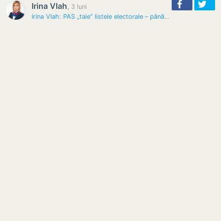
Irina Vlah
,
3 luni
Irina Vlah: PAS „taie” listele electorale – până la 1,5 milioane de…