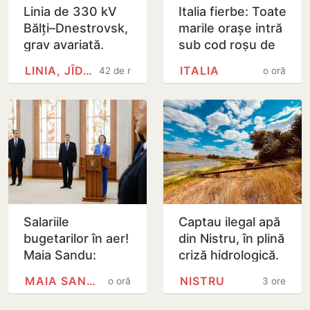
Linia de 330 kV
Italia fierbe: Toate
Bălți–Dnestrovsk,
marile orașe intră
grav avariată.
sub cod roșu de
Restabilirea ar
caniculă
LINIA, JÎDACIV
ITALIA
42 de minute
o oră
putea dura peste
7 zile
Salariile
Captau ilegal apă
bugetarilor în aer!
din Nistru, în plină
Maia Sandu:
criză hidrologică.
Majorările din 1
Doi locuitori din
MAIA SANDU
NISTRU
o oră
3 ore
septembrie ar
Criuleni, amendați
putea fi amânate