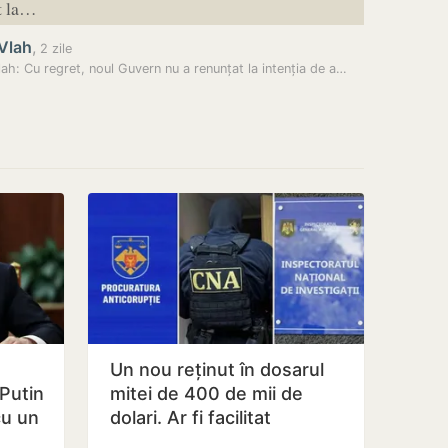
t la…
 Vlah
,
2 zile
Vlah: Cu regret, noul Guvern nu a renunțat la intenția de a…
Un nou reținut în dosarul
 Putin
mitei de 400 de mii de
cu un
dolari. Ar fi facilitat
…
transferul a 60 de mii de…