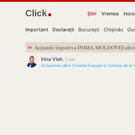
Click
Știri
Vremea
Horo
Important
Declarații
București
Chișinău
Guv
“
Acțiunile împotriva INIMA MOLDOVEI afecte
Irina Vlah
,
2 luni
Scrisoarea către Consiliul Europei și Comisia de la