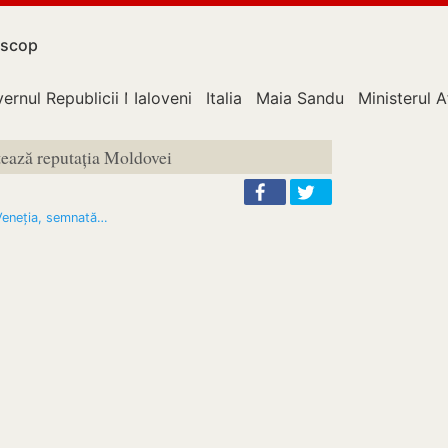
scop
ernul Republicii Moldova
Ialoveni
Italia
Maia Sandu
Ministerul A
ază reputația Moldovei
 Veneția, semnată…