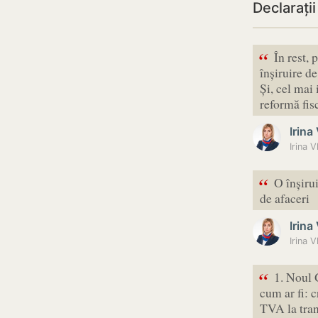
Declarații
“
În rest,
înșiruire de
Și, cel mai
reformă fi
Irina
“
O înșiru
de afaceri
Irina
Irina V
“
1. Noul 
cum ar fi: 
TVA la tran