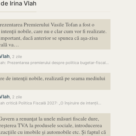
 de Irina Vlah
 prezentarea Premierului Vasile Tofan a fost o
 intenții nobile, care nu e clar cum vor fi realizate.
 important, dacă anterior se spunea că așa-zisa
scală va…
 Vlah
,
2 zile
Irina Vlah: Prezentarea premierului despre politica bugetar-fiscală a…
ire de intenții nobile, realizată pe seama mediului
 Vlah
,
2 zile
lah critică Politica Fiscală 2027: „O înșiruire de intenții…
Guvern a renunțat la unele măsuri fiscale dure,
creșterea TVA la produsele sociale, introducerea
zacțiile cu imobile și automobile etc. Și faptul că