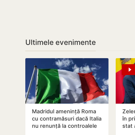
Ultimele evenimente
Madridul amenință Roma
Zelen
cu contramăsuri dacă Italia
în pr
nu renunță la controalele
stat 
la frontieră pentru…
Rusi