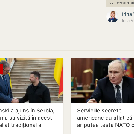
s-a renunța
Irina
Irina 
ski a ajuns în Serbia,
Serviciile secrete
ima sa vizită în acest
americane au aflat că
aliat tradițional al
ar putea testa NATO 
ei după 2022
atac chiar în această