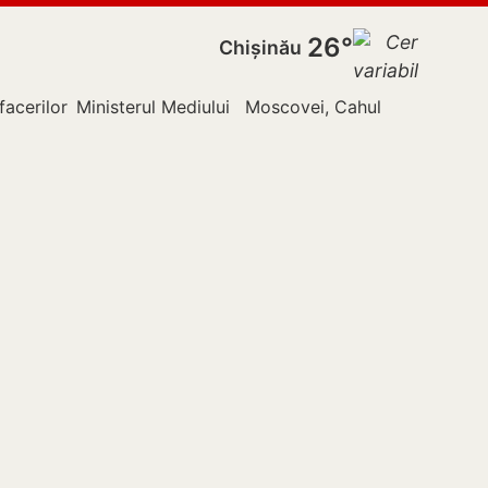
26°
Chișinău
facerilor Externe
Ministerul Mediului
Moscovei, Cahul
Nistru
Pol