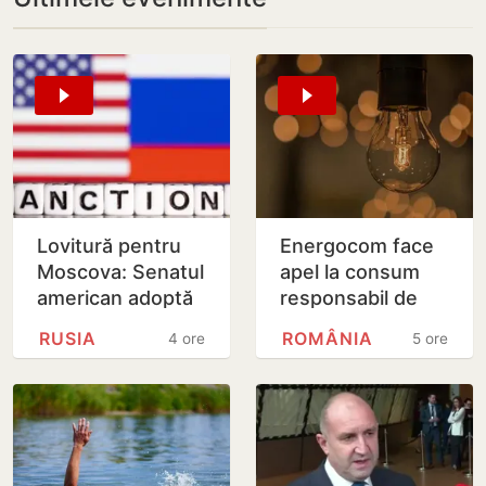
Lovitură pentru
Energocom face
Moscova: Senatul
apel la consum
american adoptă
responsabil de
noi sancțiuni dure
energie în orele
RUSIA
ROMÂNIA
4 ore
5 ore
împotriva Rusiei
de vârfe vârf