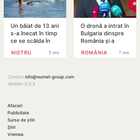
Un băiat de 13 ani
O dronă a intrat în
s-a înecat în timp
Bulgaria dinspre
ce se scălda în
România și a
Nistru, pe o plajă
explodat în
NISTRU
ROMÂNIA
5 ore
7 ore
neautorizată din
apropierea unui
Bender
gazoduct
Contact
info@ournet-group.com
Version: 0.2.2
Afaceri
Publicitate
Surse de știri
Știri
Vremea