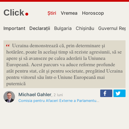
Click
Știri
Vremea
Horoscop
Important
Declarații
Bulgaria
Chișinău
Guvernul Repu
“
Ucraina demonstrează că, prin determinare și
hotărâre, poate în același timp să reziste agresiunii, să se
apere și să avanseze pe calea aderării la Uniunea
Europeană. Acest parcurs va aduce reforme profunde
atât pentru stat, cât și pentru societate, pregătind Ucraina
pentru viitorul său într-o Uniune Europeană mai
puternică
Michael Gahler
,
2 luni
Comisia pentru Afaceri Externe a Parlamentului European salută…