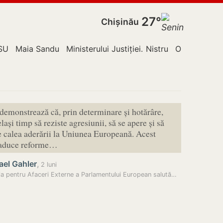
27°
Chișinău
ldova
SU
Maia Sandu
Ministerului Justiției
Nistru
Orhei
Poliți
demonstrează că, prin determinare și hotărâre,
lași timp să reziste agresiunii, să se apere și să
 calea aderării la Uniunea Europeană. Acest
 aduce reforme…
ael Gahler
,
2 luni
a pentru Afaceri Externe a Parlamentului European salută…