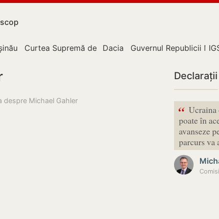
scop
upție
șinău
Curtea Supremă de Justiție
Dacia
Guvernul Republicii Mo
IG
r
Declarații
sa despre Michael Gahler
“
Ucraina 
poate în ace
avanseze pe
parcurs va
Mich
Comisi