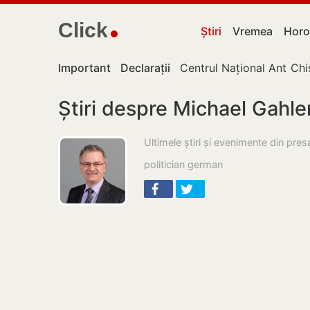
Click
Știri
Vremea
Horo
Important
Declarații
Centrul Național Anticor
Chi
Știri despre Michael Gahle
Ultimele știri și evenimente din pre
politician german