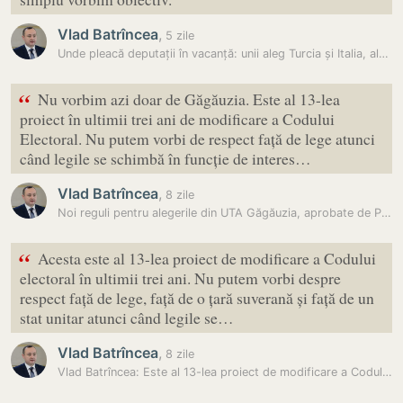
Vlad Batrîncea
,
5 zile
Unde pleacă deputații în vacanță: unii aleg Turcia și Italia, alții…
“
Nu vorbim azi doar de Găgăuzia. Este al 13-lea
proiect în ultimii trei ani de modificare a Codului
Electoral. Nu putem vorbi de respect față de lege atunci
când legile se schimbă în funcție de interes…
Vlad Batrîncea
,
8 zile
Noi reguli pentru alegerile din UTA Găgăuzia, aprobate de Parlament.…
“
Acesta este al 13-lea proiect de modificare a Codului
electoral în ultimii trei ani. Nu putem vorbi despre
respect față de lege, față de o țară suverană și față de un
stat unitar atunci când legile se…
Vlad Batrîncea
,
8 zile
Vlad Batrîncea: Este al 13-lea proiect de modificare a Codului…