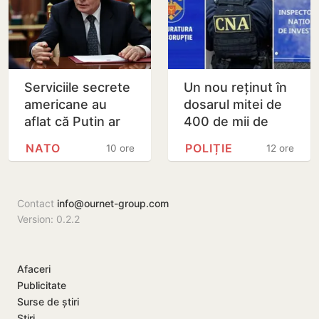
Serviciile secrete
Un nou reținut în
americane au
dosarul mitei de
aflat că Putin ar
400 de mii de
putea testa NATO
dolari. Ar fi
NATO
POLIȚIE
10 ore
12 ore
cu un atac chiar în
facilitat transferul
această…
a 60 de mii de…
Contact
info@ournet-group.com
Version: 0.2.2
Afaceri
Publicitate
Surse de știri
Știri