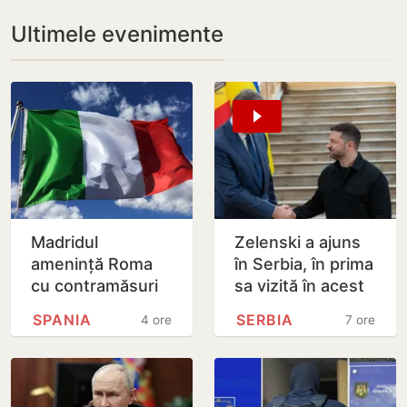
Ultimele evenimente
Madridul
Zelenski a ajuns
amenință Roma
în Serbia, în prima
cu contramăsuri
sa vizită în acest
dacă Italia nu
stat aliat
SPANIA
SERBIA
4 ore
7 ore
renunță la
tradițional al
controalele la
Rusiei după 2022
frontieră pentru…