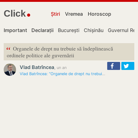
Click
Știri
Vremea
Horoscop
Important
Declarații
București
Chișinău
Guvernul Rep
“
Organele de drept nu trebuie să îndeplinească
ordinele politice ale guvernării
Vlad Batrîncea
,
un an
Vlad Batrîncea: “Organele de drept nu trebuie să îndeplinească…