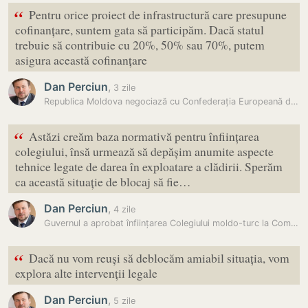
“
Pentru orice proiect de infrastructură care presupune
cofinanțare, suntem gata să participăm. Dacă statul
trebuie să contribuie cu 20%, 50% sau 70%, putem
asigura această cofinanțare
Dan Perciun
,
3 zile
Republica Moldova negociază cu Confederația Europeană de Volei…
“
Astăzi creăm baza normativă pentru înființarea
colegiului, însă urmează să depășim anumite aspecte
tehnice legate de darea în exploatare a clădirii. Sperăm
ca această situație de blocaj să fie…
Dan Perciun
,
4 zile
Guvernul a aprobat înființarea Colegiului moldo-turc la Comrat
“
Dacă nu vom reuși să deblocăm amiabil situația, vom
explora alte intervenții legale
Dan Perciun
,
5 zile