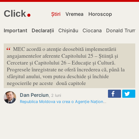
Click
Știri
Vremea
Horoscop
Important
Declarații
Chișinău
Ciocana
Donald Trum
“
MEC acordă o atenție deosebită implementării
angajamentelor aferente Capitolului 25 – Știință și
Cercetare și Capitolului 26 – Educație și Cultură.
Progresele înregistrate ne oferă încrederea că, până la
sfârșitul anului, vom putea deschide și închide
negocierile pe aceste două capitole
Dan Perciun
,
2 luni
Republica Moldova va crea o Agenție Națională Erasmus+