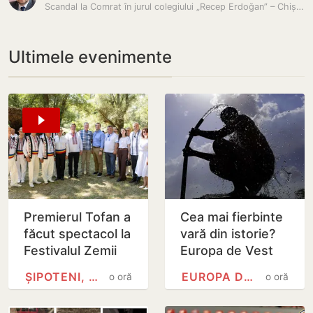
Scandal la Comrat în jurul colegiului „Recep Erdoğan” – Chișinăul…
Ultimele evenimente
Premierul Tofan a
Cea mai fierbinte
făcut spectacol la
vară din istorie?
Festivalul Zemii
Europa de Vest
din Sipoteni și a
doboară record
ȘIPOTENI, HÎNCEȘTI
EUROPA DE VEST
o oră
o oră
cântat „Alunelul”
după record
la nai