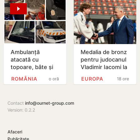
Ambulanță
Medalia de bronz
atacată cu
pentru judocanul
topoare, bâte și
Vladimir Iacomi la
pietre, într-un sat
Cupa Europei de
ROMÂNIA
EUROPA
o oră
18 ore
din România după
tineret de la
ce într-un clip pe
Skopje
TikTok…
Contact
info@ournet-group.com
Version: 0.2.2
Afaceri
Publicitate