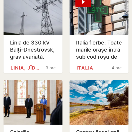
Linia de 330 kV
Italia fierbe: Toate
Bălți–Dnestrovsk,
marile orașe intră
grav avariată.
sub cod roșu de
Restabilirea ar
caniculă
LINIA, JÎDACIV
ITALIA
3 ore
4 ore
putea dura peste
7 zile