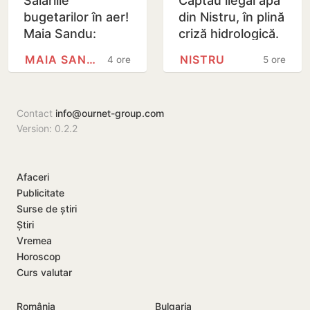
Salariile
Captau ilegal apă
bugetarilor în aer!
din Nistru, în plină
Maia Sandu:
criză hidrologică.
Majorările din 1
Doi locuitori din
MAIA SANDU
NISTRU
4 ore
5 ore
septembrie ar
Criuleni, amendați
putea fi amânate
Contact
info@ournet-group.com
Version: 0.2.2
Afaceri
Publicitate
Surse de știri
Știri
Vremea
Horoscop
Curs valutar
România
Bulgaria