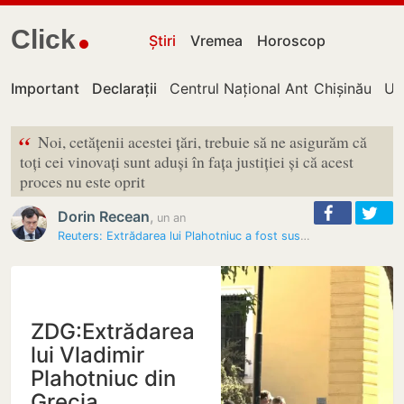
Click
Știri
Vremea
Horoscop
Important
Declarații
Centrul Național Anticorupție
Chișinău
UT
“
Noi, cetățenii acestei țări, trebuie să ne asigurăm că
toți cei vinovați sunt aduși în fața justiției și că acest
proces nu este oprit
Dorin Recean
,
un an
Reuters: Extrădarea lui Plahotniuc a fost suspendată din cauza…
ZDG:Extrădarea
lui Vladimir
Plahotniuc din
Grecia,