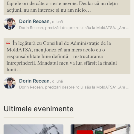
faptele ori de câte ori este nevoie. Declar că nu dețin
acțiuni, nu am interese și nu am nicio…
Dorin Recean
,
o lună
Dorin Recean, precizări despre rolul său la MoldATSA: „Am mers acolo…
“
În legătură cu Consiliul de Administrație de la
MoldATSA, menționez că am mers acolo cu o
responsabilitate bine definită – restructurarea
întreprinderii. Mandatul meu va lua sfârșit la finalul
lunii…
Dorin Recean
,
o lună
Dorin Recean, precizări despre rolul său la MoldATSA: „Am mers acolo…
Ultimele evenimente