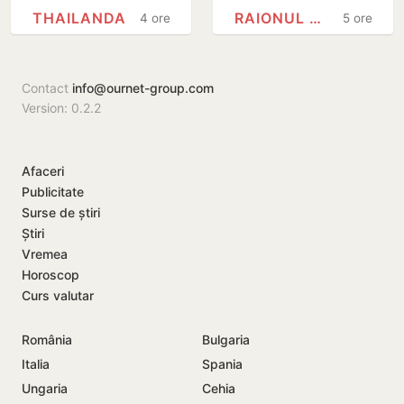
lovit de fulger
găsite la Cahul
THAILANDA
RAIONUL CAHUL
4 ore
5 ore
chiar în timpul
meciului
Contact
info@ournet-group.com
Version: 0.2.2
Afaceri
Publicitate
Surse de știri
Știri
Vremea
Horoscop
Curs valutar
România
Bulgaria
Italia
Spania
Ungaria
Cehia