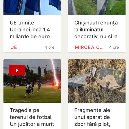
UE trimite
Chișinăul renunță
Ucrainei încă 1,4
la iluminatul
miliarde de euro
decorativ, nu și la
din dobânzile
cel stradal.
UE
MIRCEA CEL BĂTRÂN
4 ore
4 ore
generate de
Irigarea spațiilor
activele rusești
verzi nu va fi…
înghețate
Tragedie pe
Fragmente ale
terenul de fotbal.
unui aparat de
Un jucător a murit
zbor fără pilot,