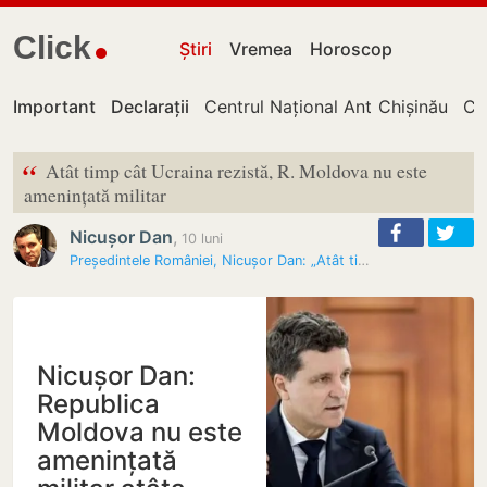
Click
Știri
Vremea
Horoscop
Important
Declarații
Centrul Național Anticorupție
Chișinău
Cu
“
Atât timp cât Ucraina rezistă, R. Moldova nu este
amenințată militar
Nicușor Dan
,
10 luni
Președintele României, Nicușor Dan: „Atât timp cât Ucraina rezistă, R.…
Nicușor Dan:
Republica
Moldova nu este
amenințată