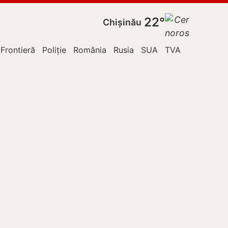
22°
Chișinău
 Frontieră
Poliție
România
Rusia
SUA
TVA
Ucraina