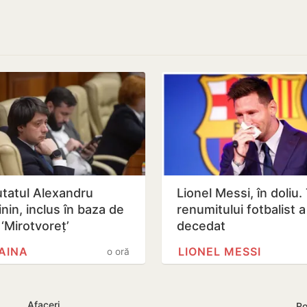
tatul Alexandru
Lionel Messi, în doliu.
nin, inclus în baza de
renumitului fotbalist a
 ‘Mirotvoreț’
decedat
AINA
LIONEL MESSI
o oră
Afaceri
Ro