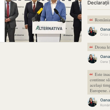
Declarați
“
România 
Oana
Criza 
“
Drona le
Oana
“
Este ina
continue să
același tim
Europene. 
Oana