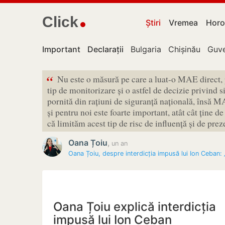
Click
Știri
Vremea
Horo
Important
Declarații
Bulgaria
Chișinău
Guve
“
Nu este o măsură pe care a luat-o MAE direct, 
tip de monitorizare și o astfel de decizie privind s
pornită din rațiuni de siguranță națională, însă M
și pentru noi este foarte important, atât cât ține d
că limităm acest tip de risc de influență și de prez
Oana Țoiu
,
un an
Oana Țoiu, despre interdicția impusă lui Ion Ceban:
Oana Țoiu explică interdicția
impusă lui Ion Ceban