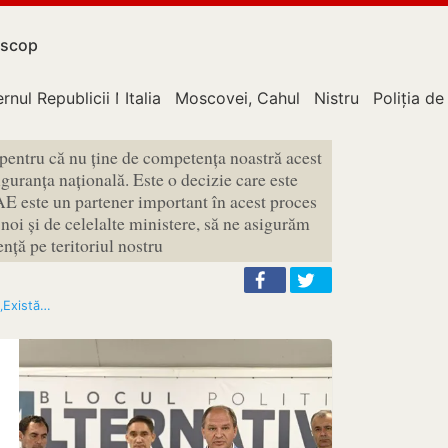
scop
rnul Republicii Moldova
Italia
Moscovei, Cahul
Nistru
Poliția de
pentru că nu ține de competența noastră acest
iguranța națională. Este o decizie care este
AE este un partener important în acest proces
e noi și de celelalte ministere, să ne asigurăm
ență pe teritoriul nostru
 „Există…