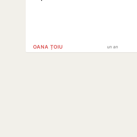
OANA ȚOIU
un an