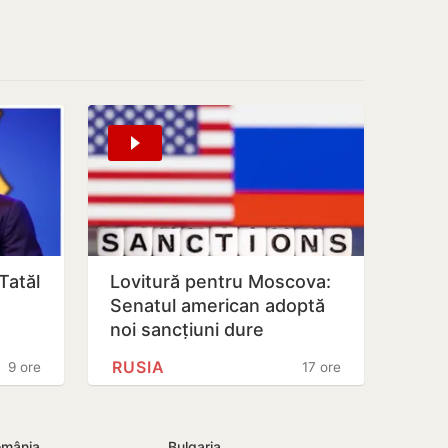
 Tatăl
Lovitură pentru Moscova:
Senatul american adoptă
noi sancțiuni dure
împotriva Rusiei
RUSIA
9 ore
17 ore
mânia
Bulgaria