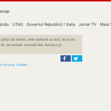
scop
upție
șinău
UTAG
Guvernul Republicii Moldova
Italia
Jurnal TV
Maia 
 părți ale lumii, este natural ca noi, în acest
 de securitate actuală din Arctica și
n Arctica. Statele…