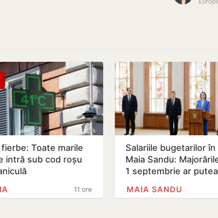
Europe
a fierbe: Toate marile
Salariile bugetarilor în
e intră sub cod roșu
Maia Sandu: Majorăril
aniculă
1 septembrie ar putea 
amânate
IA
MAIA SANDU
11 ore