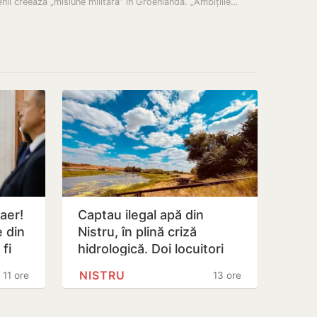
nii creează „misiune militară” în Groenlanda. „Ambițiile…
 aer!
Captau ilegal apă din
e din
Nistru, în plină criză
fi
hidrologică. Doi locuitori
din Criuleni, amendați
NISTRU
11 ore
13 ore