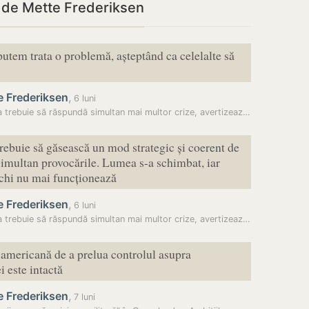
i de Mette Frederiksen
utem trata o problemă, așteptând ca celelalte să
e Frederiksen
,
6 luni
Europa trebuie să răspundă simultan mai multor crize, avertizează…
rebuie să găsească un mod strategic și coerent de
simultan provocările. Lumea s-a schimbat, iar
echi nu mai funcționează
e Frederiksen
,
6 luni
Europa trebuie să răspundă simultan mai multor crize, avertizează…
americană de a prelua controlul asupra
 este intactă
e Frederiksen
,
7 luni