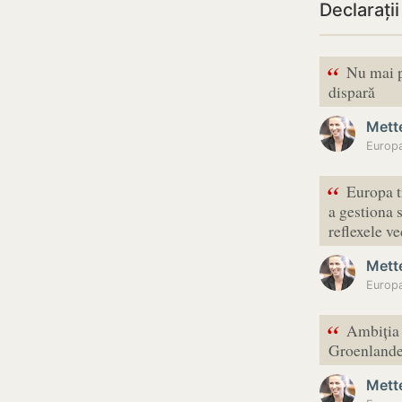
Declarați
“
Nu mai p
dispară
Mett
“
Europa t
a gestiona 
reflexele v
Mett
“
Ambiția 
Groenlandei
Mett