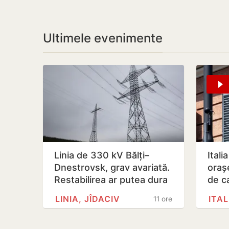
Ultimele evenimente
Linia de 330 kV Bălți–
Itali
Dnestrovsk, grav avariată.
oraș
Restabilirea ar putea dura
de c
peste 7 zile
LINIA, JÎDACIV
ITAL
11 ore