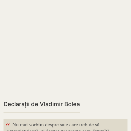
Declarații de Vladimir Bolea
“
Nu mai vorbim despre sate care trebuie să
supraviețuiască, ci despre programe care dezvoltă