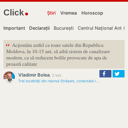
Click
Știri
Vremea
Horoscop
Important
Declarații
București
Centrul Național Antico
Ch
“
Acționăm astfel ca toate satele din Republica
Moldova, în 10-15 ani, să aibă sistem de canalizare
modern, ca să reducem bolile provocate de apa de
proastă calitate
Vladimir Bolea
,
2 luni
Trei localități din raionul Strășeni, conectate la sisteme moderne de…