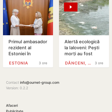
după…
Primul ambasador
Alertă ecologică
rezident al
la Ialoveni: Pești
Estoniei în
morți au fost
Republica
observați plutind
ESTONIA
DĂNCENI, IALOVENI
3 ore
3 ore
Moldova și-a
la suprafața
prezentat copiile
iazului din
scrisorilor de…
Dănceni
Contact
info@ournet-group.com
Version: 0.2.2
Afaceri
Publicitate