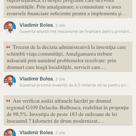
comunitățile. Prin amalgamare, o comunitate va avea
resursele financiare suficiente pentru a implementa și…
Vladimir Bolea
,
3 zile
Guvernul anunță trei mecanisme de finanțare pentru primăriile…
“
Trecem de la decizia administrativă la investiția care
schimbă viața comunității. Amalgamarea trebuie
măsurată prin numărul problemelor rezolvate: prin
drumuri care leagă localitățile, servicii care…
Vladimir Bolea
,
3 zile
Guvernul promite investiții de 6,5 miliarde de lei pentru primăriile…
“
Am verificat astăzi ultimele lucrări pe drumul
regional G109 Delacău–Bulboaca, reabilitat în proporție
de 98,5%. Investiția de peste 183 de milioane de lei
înseamnă 7 kilometri de drum modernizat,…
Vladimir Bolea
,
3 zile