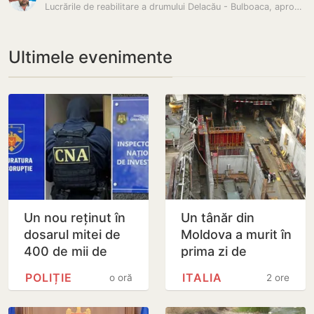
Lucrările de reabilitare a drumului Delacău - Bulboaca, aproape gata.…
Ultimele evenimente
Un nou reținut în
Un tânăr din
dosarul mitei de
Moldova a murit în
400 de mii de
prima zi de
dolari. Ar fi
muncă, în Italia:
POLIȚIE
ITALIA
o oră
2 ore
facilitat transferul
ambulanța ar fi
a 60 de mii de…
fost chemată