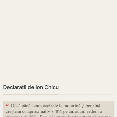
Declarații de Ion Chicu
“
Dacă până acum accizele la motorină și benzină
creșteau cu aproximativ 7–8% pe an, acum vedem o
majorare de 20%. Este o lovitură foarte puternică pentru