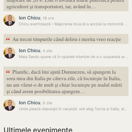
agricultori și transportatori, iar, având în…
Ion Chicu
,
18 ore
Chicu avertizează – Majorarea bruscă a accizei la motorină va lovi în…
“
Au trecut timpurile când deliru-i merita vreo reacție
Ion Chicu
,
4 zile
Maia Sandu spune că în spatele intenției de a o suspenda ar fi „mâna…
“
Planific, dacă îmi ajută Dumnezeu, să ajungem la
sora mea din Italia pe câteva zile, că locuiește în Italia,
nu am văzut-o de mult și chiar locuiește pe malul mării
și când avem posibilitatea ajungem…
Ion Chicu
,
6 zile
Unde pleacă deputații în vacanță: unii aleg Turcia și Italia, alții…
Ultimele evenimente