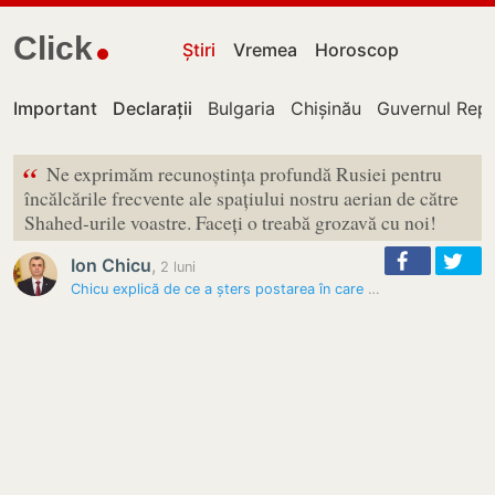
Click
Știri
Vremea
Horoscop
Important
Declarații
Bulgaria
Chișinău
Guvernul Repu
“
Ne exprimăm recunoștința profundă Rusiei pentru
încălcările frecvente ale spațiului nostru aerian de către
Shahed-urile voastre. Faceți o treabă grozavă cu noi!
Ion Chicu
,
2 luni
Chicu explică de ce a șters postarea în care a „mulțumit” Rusiei…