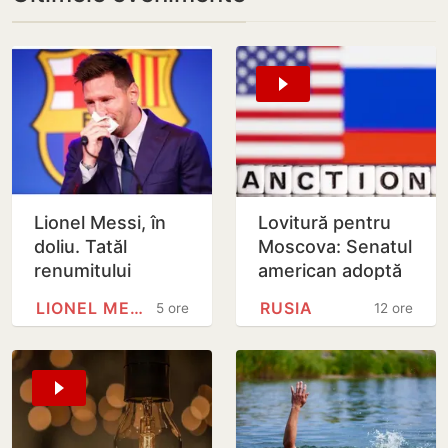
Lionel Messi, în
Lovitură pentru
doliu. Tatăl
Moscova: Senatul
renumitului
american adoptă
fotbalist a
noi sancțiuni dure
LIONEL MESSI
RUSIA
5 ore
12 ore
decedat
împotriva Rusiei