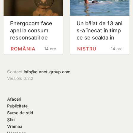
Energocom face
Un băiat de 13 ani
apel la consum
s-a înecat în timp
responsabil de
ce se scălda în
energie în orele
Nistru, pe o plajă
ROMÂNIA
NISTRU
14 ore
14 ore
de vârfe vârf
neautorizată din
Bender
Contact
info@ournet-group.com
Version: 0.2.2
Afaceri
Publicitate
Surse de știri
Știri
Vremea