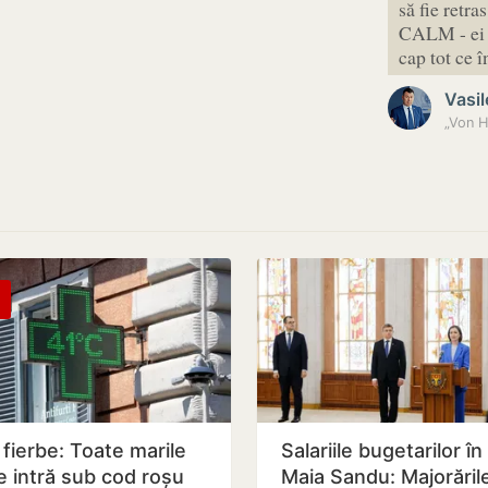
să fie retr
CALM - ei 
cap tot ce
Vasil
a fierbe: Toate marile
Salariile bugetarilor în
e intră sub cod roșu
Maia Sandu: Majorăril