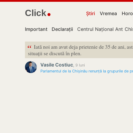
Click
Știri
Vremea
Horo
Important
Declarații
Centrul Național Anticor
Chi
“
Iată noi am avut deja prietenie de 35 de ani, ast
situații se discută în plen.
Vasile Costiuc
,
9 luni
Parlamentul de la Chișinău renunță la grupurile de p