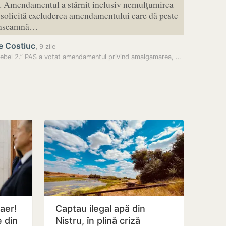
as. Amendamentul a stârnit inclusiv nemulțumirea
solicită excluderea amendamentului care dă peste
 înseamnă…
e Costiuc
,
9 zile
„Von Hebel 2.” PAS a votat amendamentul privind amalgamarea, criticat…
 aer!
Captau ilegal apă din
e din
Nistru, în plină criză