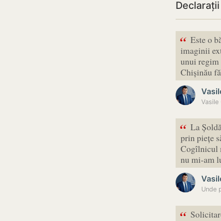
Declarați
“
Este o bă
imaginii ex
unui regim 
Chișinău f
Vasil
Vasile
“
La Șoldă
prin piețe 
Cogîlnicul 
nu mi-am l
Vasil
Unde pl
“
Solicita