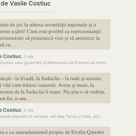
i de Vasile Costiuc
taie de joc la adresa securității naționale și a
terne a țării! Cum este posibil ca reprezentanții
extremistic să primească vize și să aterizeze la
ără ca…
e Costiuc
,
3 zile
 Costiuc cere guvernării și Ministerului de Externe să ofere…
nești - la livadă, la Sadaclia – la rude și maxim
să văd cum trăiesc oamenii. Avem și mare, la
nostru de la Sadaclia îi mare. Nu știu o să vedem,
uat foi, n-am…
e Costiuc
,
4 zile
eacă deputații în vacanță: unii aleg Turcia și Italia, alții…
rea e ca amendamentul propus de Ersilia Qatrawi