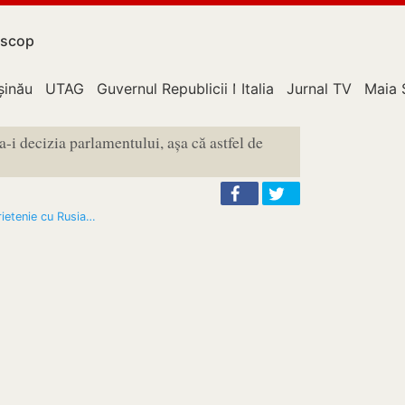
scop
upție
șinău
UTAG
Guvernul Republicii Moldova
Italia
Jurnal TV
Maia 
a-i decizia parlamentului, așa că astfel de
rietenie cu Rusia…