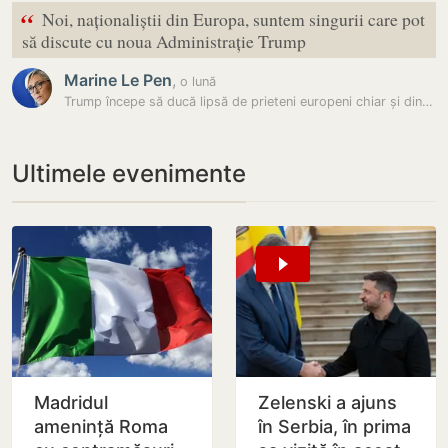
“
Noi, naționaliștii din Europa, suntem singurii care pot
să discute cu noua Administrație Trump
Marine Le Pen
,
o lună
Trump începe să ducă lipsă de prieteni europeni chiar și din partea…
Ultimele evenimente
Madridul
Zelenski a ajuns
amenință Roma
în Serbia, în prima