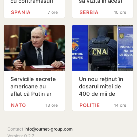
cu contramăsuri
sa vizită în acest
dacă Italia nu
stat aliat
SPANIA
SERBIA
7 ore
10 ore
renunță la
tradițional al
controalele la
Rusiei după 2022
frontieră pentru…
Serviciile secrete
Un nou reținut în
americane au
dosarul mitei de
aflat că Putin ar
400 de mii de
putea testa NATO
dolari. Ar fi
NATO
POLIȚIE
13 ore
14 ore
cu un atac chiar în
facilitat transferul
această…
a 60 de mii de…
Contact
info@ournet-group.com
Version: 0.2.2