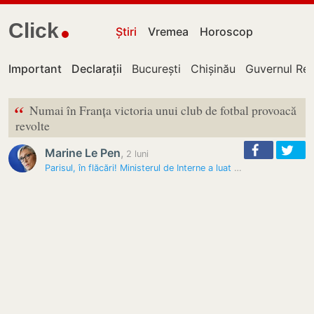
Click
Știri
Vremea
Horoscop
Important
Declarații
București
Chișinău
Guvernul Rep
“
Numai în Franța victoria unui club de fotbal provoacă
revolte
Marine Le Pen
,
2 luni
Parisul, în flăcări! Ministerul de Interne a luat măsuri dure, după…