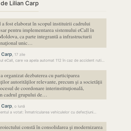
 de Lilian Carp
 a fost elaborat în scopul instituirii cadrului
esar pentru implementarea sistemului eCall în
oldova, ca parte integrantă a infrastructurii
i național unic…
n Carp
,
17 zile
Sistemul eCall, care va apela automat 112 în caz de accident rutier,…
a organizat dezbaterea cu participarea
ilor autorităților relevante, precum și a societății
rocesul de coordonare interinstituțională,
în cadrul grupului de…
n Carp
,
o lună
entul a votat: Înmatricularea vehiculelor cu defecțiuni…
roiectului constă în consolidarea și modernizarea