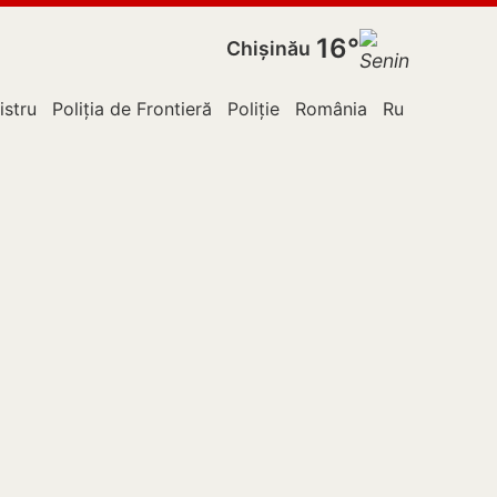
16°
Chișinău
istru
Poliția de Frontieră
Poliție
România
Rusia
SUA