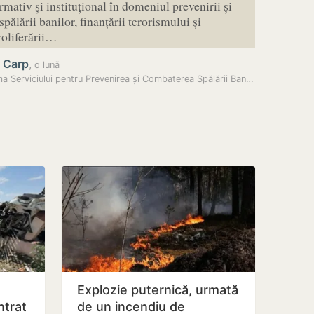
rmativ și instituțional în domeniul prevenirii și
pălării banilor, finanțării terorismului și
roliferării…
n Carp
,
o lună
Reforma Serviciului pentru Prevenirea și Combaterea Spălării Banilor,…
Explozie puternică, urmată
ntrat
de un incendiu de