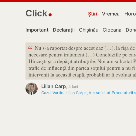
Click
Știri
Vremea
Horo
Important
Declarații
Chișinău
Ciocana
Don
“
Nu s-a raportat despre acest caz (…), la fișa d
necesare pentru tratament (…) Concluziile pe care
Hîncești și-a depășit atribuțiile. Noi am solicitat 
trafic de influență din partea soțului pentru a nu f
intervenit la această etapă, probabil ar fi evoluat al
Lilian Carp
,
4 luni
Cazul Vartic. Lilian Carp: „Am solicitat Procuraturii s