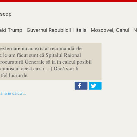
scop
ald Trump
Guvernul Republicii Moldova
Italia
Moscovei, Cahul
N
e externare nu au existat recomandările
 le-am făcut sunt că Spitalul Raional
Procuraturii Generale să ia în calcul posibil
i cunoscut acest caz. (…) Dacă s-ar fi
tfel lucrurile
ă ia în calcul…