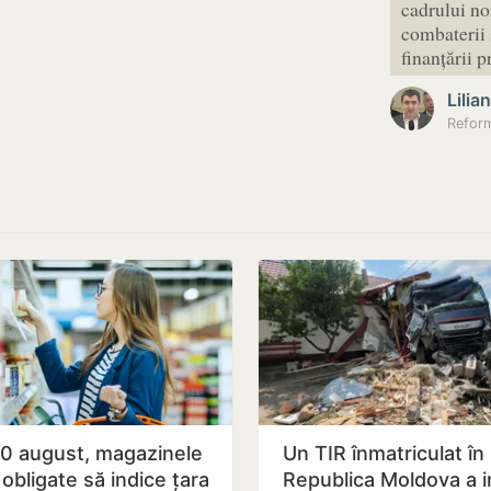
cadrului no
combaterii s
finanțării p
Lilia
10 august, magazinele
Un TIR înmatriculat în
obligate să indice țara
Republica Moldova a i