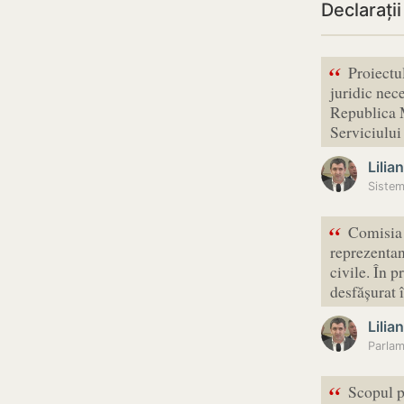
Declarații
“
Proiectul
juridic nec
Republica M
Serviciulu
Lilia
“
Comisia 
reprezentanț
civile. În p
desfășurat 
Lilia
Parlam
“
Scopul p