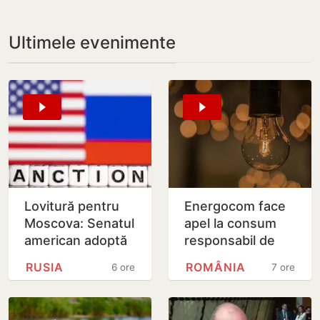
Ultimele evenimente
Lovitură pentru
Energocom face
Moscova: Senatul
apel la consum
american adoptă
responsabil de
noi sancțiuni dure
energie în orele
RUSIA
ROMÂNIA
6 ore
7 ore
împotriva Rusiei
de vârfe vârf