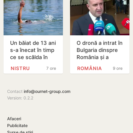
Un băiat de 13 ani
O dronă a intrat în
s-a înecat în timp
Bulgaria dinspre
ce se scălda în
România și a
Nistru, pe o plajă
explodat în
NISTRU
ROMÂNIA
7 ore
9 ore
neautorizată din
apropierea unui
Bender
gazoduct
Contact
info@ournet-group.com
Version: 0.2.2
Afaceri
Publicitate
Surse de știri