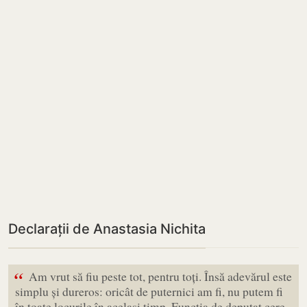
Declarații de Anastasia Nichita
“
Am vrut să fiu peste tot, pentru toți. Însă adevărul este
simplu și dureros: oricât de puternici am fi, nu putem fi
în toate locurile în același timp. Funcția de deputat cere