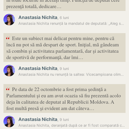
prezență totală, dedicare…
Anastasia Nichita
,
6 luni
Anastasia Nichita renunță la mandatul de deputată: „Aleg să fiu acolo…
“
Este un subiect mai delicat pentru mine, pentru că
încă nu pot să mă despart de sport. Inițial, mă gândeam
să combin și activitatea parlamentară, dar și activitatea
de sportivă de performanță, dar îmi…
Anastasia Nichita
,
9 luni
Anastasia Nichita nu renunță la saltea: Vicecampioana olimpică și…
“
Pe data de 22 octombrie a fost prima ședință a
Parlamentului și eu am avut ocazia să fiu prezentă acolo
deja în calitatea de deputat al Republicii Moldova. A
fost multă presă și evident am dat câteva…
Anastasia Nichita
,
9 luni
Anastasia Nichita, deranjată după ce ar fi fost comparată cu fostul…