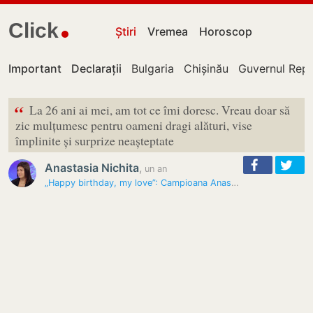
Click
Știri
Vremea
Horoscop
Important
Declarații
Bulgaria
Chișinău
Guvernul Repu
“
La 26 ani ai mei, am tot ce îmi doresc. Vreau doar să
zic mulțumesc pentru oameni dragi alături, vise
împlinite și surprize neașteptate
Anastasia Nichita
,
un an
„Happy birthday, my love”: Campioana Anastasia Nichita, omagiată…