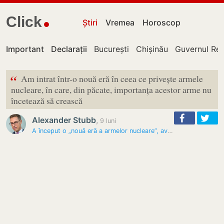
Click
Știri
Vremea
Horoscop
Important
Declarații
București
Chișinău
Guvernul Rep
“
Am intrat într-o nouă eră în ceea ce privește armele
nucleare, în care, din păcate, importanța acestor arme nu
încetează să crească
Alexander Stubb
,
9 luni
A început o „nouă eră a armelor nucleare”, avertizează…