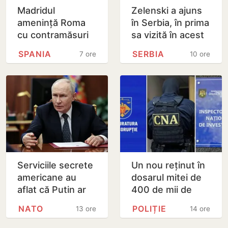
Madridul
Zelenski a ajuns
amenință Roma
în Serbia, în prima
cu contramăsuri
sa vizită în acest
dacă Italia nu
stat aliat
SPANIA
SERBIA
7 ore
10 ore
renunță la
tradițional al
controalele la
Rusiei după 2022
frontieră pentru…
Serviciile secrete
Un nou reținut în
americane au
dosarul mitei de
aflat că Putin ar
400 de mii de
putea testa NATO
dolari. Ar fi
NATO
POLIȚIE
13 ore
14 ore
cu un atac chiar în
facilitat transferul
această…
a 60 de mii de…