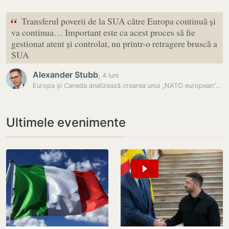
“
Transferul poverii de la SUA către Europa continuă și
va continua… Important este ca acest proces să fie
gestionat atent și controlat, nu printr-o retragere bruscă a
SUA
Alexander Stubb
,
4 luni
Europa și Canada analizează crearea unui „NATO european”, pe fondul…
Ultimele evenimente