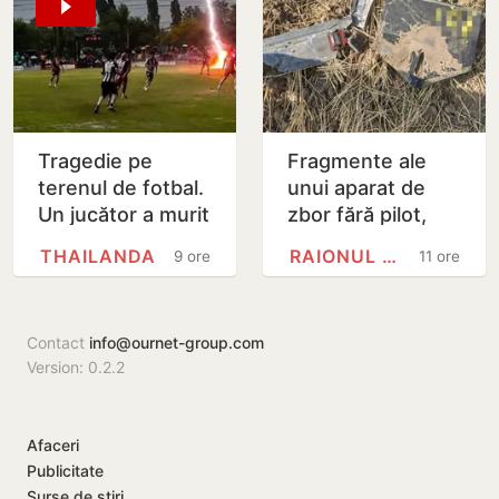
Tragedie pe
Fragmente ale
terenul de fotbal.
unui aparat de
Un jucător a murit
zbor fără pilot,
lovit de fulger
găsite la Cahul
THAILANDA
RAIONUL CAHUL
9 ore
11 ore
chiar în timpul
meciului
Contact
info@ournet-group.com
Version: 0.2.2
Afaceri
Publicitate
Surse de știri