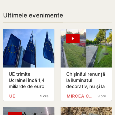
Ultimele evenimente
UE trimite
Chișinăul renunță
Ucrainei încă 1,4
la iluminatul
miliarde de euro
decorativ, nu și la
din dobânzile
cel stradal.
UE
MIRCEA CEL BĂTRÂN
9 ore
9 ore
generate de
Irigarea spațiilor
activele rusești
verzi nu va fi…
înghețate