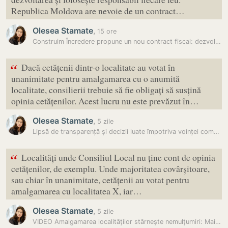
Republica Moldova are nevoie de un contract…
Olesea Stamate
,
15 ore
Construim Încredere propune un nou contract fiscal: dezvoltare,…
“
Dacă cetățenii dintr-o localitate au votat în
unanimitate pentru amalgamarea cu o anumită
localitate, consilierii trebuie să fie obligați să susțină
opinia cetățenilor. Acest lucru nu este prevăzut în…
Olesea Stamate
,
5 zile
Lipsă de transparență și decizii luate împotriva voinței comunităților…
“
Localități unde Consiliul Local nu ține cont de opinia
cetățenilor, de exemplu. Unde majoritatea covârșitoare,
sau chiar în unanimitate, cetățenii au votat pentru
amalgamarea cu localitatea X, iar…
Olesea Stamate
,
5 zile
VIDEO Amalgamarea localităților stârnește nemulțumiri: Mai mulți…