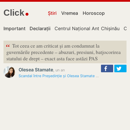
Click
Știri
Vremea
Horoscop
Important
Declarații
Centrul Național Anticorupție
Chișinău
Cu
“
Tot ceea ce am criticat și am condamnat la
guvernările precedente – abuzuri, presiuni, batjocorirea
statului de drept – exact asta face astăzi PAS
Olesea Stamate
,
un an
Scandal între Președinție și Olesea Stamate pe tema vizitelor în…