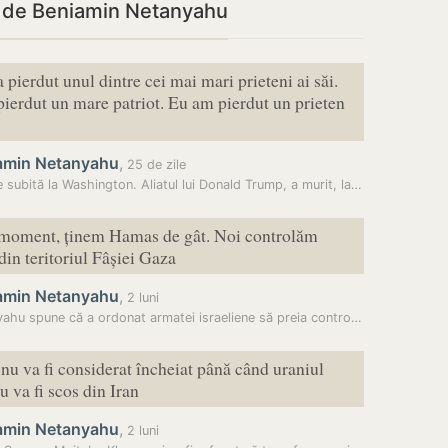
i de Beniamin Netanyahu
a pierdut unul dintre cei mai mari prieteni ai săi.
ierdut un mare patriot. Eu am pierdut un prieten
amin Netanyahu
,
25 de zile
 subită la Washington. Aliatul lui Donald Trump, a murit, la…
 moment, ținem Hamas de gât. Noi controlăm
n teritoriul Fâșiei Gaza
amin Netanyahu
,
2 luni
Netanyahu spune că a ordonat armatei israeliene să preia controlul…
 nu va fi considerat încheiat până când uraniul
u va fi scos din Iran
amin Netanyahu
,
2 luni