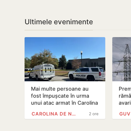
Ultimele evenimente
Mai multe persoane au
Prem
fost împușcate în urma
rămâ
unui atac armat în Carolina
avar
de Nord
CAROLINA DE NORD
2 ore