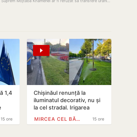
Liderul Suprem Mojtaba Khamenei ar fi refuzat să transfere uraniul…
ă 1,4
Chișinăul renunță la
iluminatul decorativ, nu și
e
la cel stradal. Irigarea
țate
spațiilor verzi nu va fi…
MIRCEA CEL BĂTRÂN
15 ore
15 ore