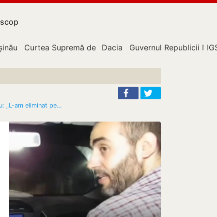
scop
upție
șinău
Curtea Supremă de Justiție
Dacia
Guvernul Republicii Mo
IG
u: „L-am eliminat pe…