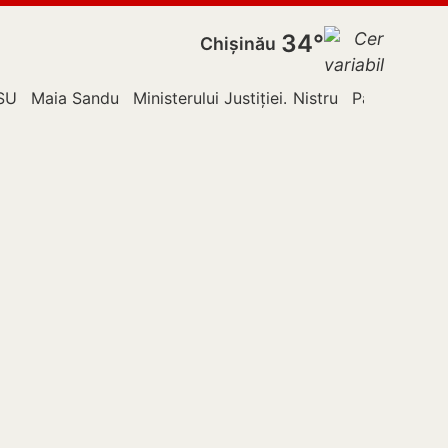
34°
Chișinău
ldova
SU
Maia Sandu
Ministerului Justiției
Nistru
Partidul Acți