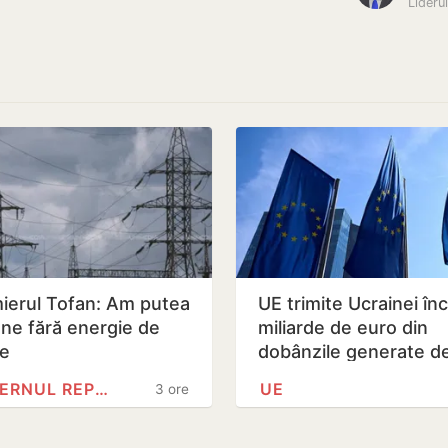
ierul Tofan: Am putea
UE trimite Ucrainei înc
ne fără energie de
miliarde de euro din
ie
dobânzile generate d
activele rusești înghe
GUVERNUL REPUBLICII MOLDOVA
UE
3 ore