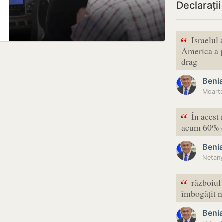
Declarați
“
Israelul 
America a p
drag
Beni
Moarte
“
În acest
acum 60% di
Beni
“
războiul
îmbogățit n
Beni