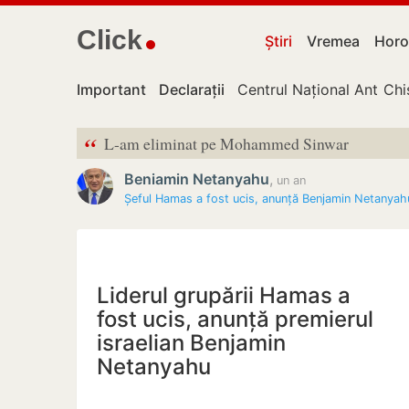
Click
Știri
Vremea
Horo
Important
Declarații
Centrul Național Anticor
Chi
“
L-am eliminat pe Mohammed Sinwar
Beniamin Netanyahu
,
un an
Șeful Hamas a fost ucis, anunță Benjamin Netanyah
Liderul grupării Hamas a
fost ucis, anunță premierul
israelian Benjamin
Netanyahu