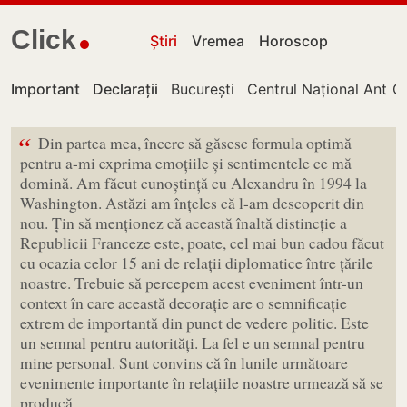
Click
Știri
Vremea
Horoscop
Important
Declarații
București
Centrul Național Antico
Ch
“
Din partea mea, încerc să găsesc formula optimă
pentru a-mi exprima emoțiile și sentimentele ce mă
domină. Am făcut cunoștință cu Alexandru în 1994 la
Washington. Astăzi am înțeles că l-am descoperit din
nou. Țin să menționez că această înaltă distincție a
Republicii Franceze este, poate, cel mai bun cadou făcut
cu ocazia celor 15 ani de relații diplomatice între țările
noastre. Trebuie să percepem acest eveniment într-un
context în care această decorație are o semnificație
extrem de importantă din punct de vedere politic. Este
un semnal pentru autorități. La fel e un semnal pentru
mine personal. Sunt convins că în lunile următoare
evenimente importante în relațiile noastre urmează să se
producă