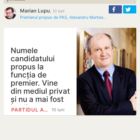
Marian Lupu
,
10 luni
Premierul propus de PAS, Alexandru Munteanu, apare în Pandora Papers
Numele
candidatului
propus la
funcția de
premier. Vine
din mediul privat
și nu a mai fost
implicat…
PARTIDUL ACȚIUNE ȘI…
10 luni