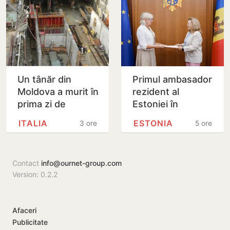
Un tânăr din
Primul ambasador
Moldova a murit în
rezident al
prima zi de
Estoniei în
muncă, în Italia:
Republica
ITALIA
ESTONIA
3 ore
5 ore
ambulanța ar fi
Moldova și-a
fost chemată
prezentat copiile
după…
scrisorilor de…
Contact
info@ournet-group.com
Version: 0.2.2
Afaceri
Publicitate