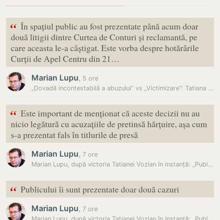
“
În spațiul public au fost prezentate până acum doar
două litigii dintre Curtea de Conturi și reclamantă, pe
care aceasta le-a câștigat. Este vorba despre hotărârile
Curții de Apel Centru din 21…
Marian Lupu
,
5 ore
„Dovadă incontestabilă a abuzului” vs „Victimizare”: Tatiana Vozian și…
“
Este important de menționat că aceste decizii nu au
nicio legătură cu acuzațiile de pretinsă hărțuire, așa cum
s-a prezentat fals în titlurile de presă
Marian Lupu
,
7 ore
Marian Lupu, după victoria Tatianei Vozian în instanță: „Publicului îi…
“
Publicului îi sunt prezentate doar două cazuri
Marian Lupu
,
7 ore
Marian Lupu, după victoria Tatianei Vozian în instanță: „Publicului îi…