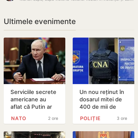
Ultimele evenimente
Serviciile secrete
Un nou reținut în
americane au
dosarul mitei de
aflat că Putin ar
400 de mii de
putea testa NATO
dolari. Ar fi
NATO
POLIȚIE
2 ore
3 ore
cu un atac chiar în
facilitat transferul
această…
a 60 de mii de…