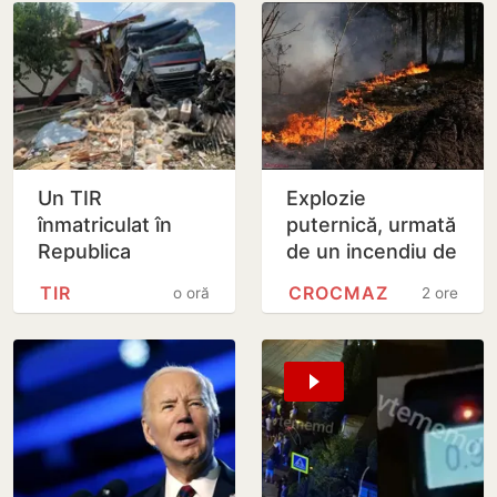
Un TIR
Explozie
înmatriculat în
puternică, urmată
Republica
de un incendiu de
Moldova a intrat
vegetație la
TIR
CROCMAZ
o oră
2 ore
în două gospodării
Crocmaz, raionul
din România.
Ștefan Vodă
Șoferul a ajuns
la…