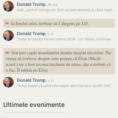
Donald Trump
,
18 ore
Adio, centru? Stânga din SUA se radicalizează și oferă muniție…
“
la finalul zilei, trebuie să-l alegem pe J.D.
Donald Trump
,
o zi
Trump își anunță favorit pentru 2028: J.D. Vance, continuatorul liniei…
“
Am pus capăt mandatului pentru mașini electrice. Nu
vreau să vorbesc despre asta pentru că Elon (Musk –
n.red.) nu a fost tocmai încântat de mine, dar a trebuit să
o fac. Îl iubim pe Elon
Donald Trump
,
o zi
Trump spune că șoferii de mașini electrice au o boală. Declarația…
Ultimele evenimente