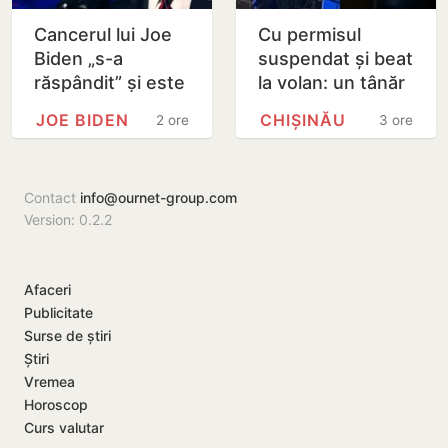
Cancerul lui Joe
Cu permisul
Biden „s-a
suspendat și beat
răspândit” și este
la volan: un tânăr
„foarte dureros”,
de 22 de ani,
JOE BIDEN
CHIȘINĂU
2 ore
3 ore
dezvăluie fiul său
reținut după un
Hunter
accident
Contact
info@ournet-group.com
Version: 0.2.2
Afaceri
Publicitate
Surse de știri
Știri
Vremea
Horoscop
Curs valutar