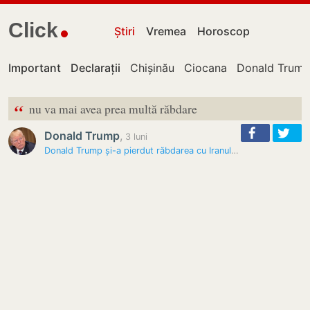
Click
Știri
Vremea
Horoscop
Important
Declarații
Chișinău
Ciocana
Donald Trum
“
nu va mai avea prea multă răbdare
Donald Trump
,
3 luni
Donald Trump și-a pierdut răbdarea cu Iranul. Prețul petrolului a…